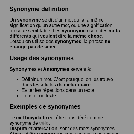
Synonyme définition
Un
synonyme
se dit d'un mot qui a la même
signification qu'un autre mot, ou une signification
presque semblable. Les
synonymes
sont des
mots
différents
qui
veulent dire la même chose
.
Lorsqu’on utilise des
synonymes
, la phrase
ne
change pas de sens
.
Usage des synonymes
Synonymes
et
Antonymes
servent à:
Définir un mot. C’est pourquoi on les trouve
dans les articles de
dictionnaire.
Eviter les répétitions dans un texte.
Enrichir un texte.
Exemples de synonymes
Le mot
bicyclette
eut être considéré comme
synonyme de
vélo
.
Dispute
et
altercation
, sont des mots synonymes.
Aimer
et
être amoureux
, sont des mots synonymes.