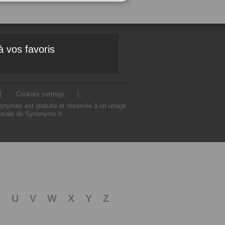
à vos favoris
Cookies settings
nonymes est gratuite et réservée à un usage
toriale de Synonymo.fr
T
U
V
W
X
Y
Z