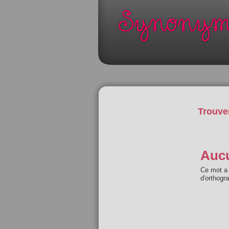
Trouve
Aucu
Ce mot a 
d'orthogr