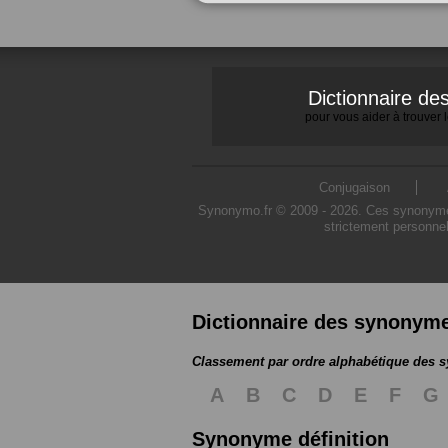
Dictionnaire d
pour vous aider à trouver
Conjugaison
Synonymo.fr © 2009 - 2026. Ces synonymes s
strictement personnel
Dictionnaire des synonym
Classement par ordre alphabétique des
A
B
C
D
E
F
G
Synonyme définition