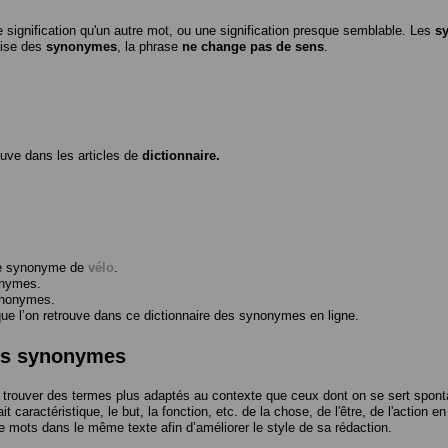
 signification qu'un autre mot, ou une signification presque semblable. Les
s
ilise des
synonymes
, la phrase
ne change pas de sens
.
ouve dans les articles de
dictionnaire.
me synonyme de
vélo
.
onymes.
ynonymes.
 l’on retrouve dans ce dictionnaire des synonymes en ligne.
des synonymes
trouver des termes plus adaptés au contexte que ceux dont on se sert spont
t caractéristique, le but, la fonction, etc. de la chose, de l'être, de l'action e
e mots dans le même texte afin d’améliorer le style de sa rédaction.