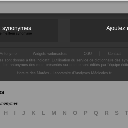
es synonymes
Ajoutez 
 le meilleur synonyme
Antonyme
Widgets webmasters
CGU
Contact
ont donnés à titre indicatif. L'utilisation du service de dictionnaire des sy
. Les antonymes des mots présentés sur ce site sont édités par l’équipe édi
Horaire des Marées
-
Laboratoire d'Analyses Médicales.fr
es
 synonymes
H
I
J
K
L
M
N
O
P
Q
R
S