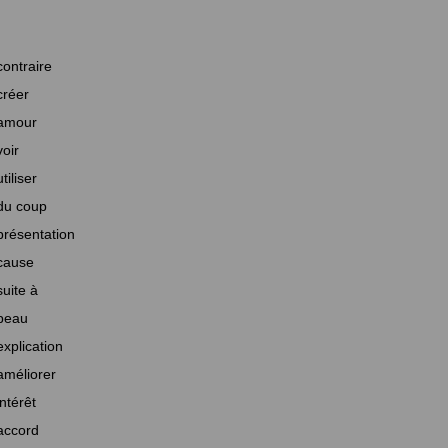
contraire
créer
amour
voir
utiliser
du coup
présentation
cause
suite à
beau
explication
améliorer
intérêt
accord