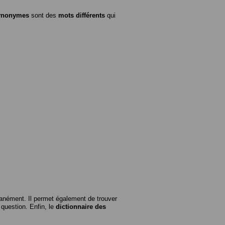
ynonymes
sont des
mots différents
qui
anément. Il permet également de trouver
n question. Enfin, le
dictionnaire des