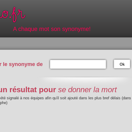
A chaque mot son synonyme!
r le synonyme de
Ok
n résultat pour
se donner la mort
été signalé à nos équipes afin qu'il soit ajouté dans les plus bref délais (dans
aphe)