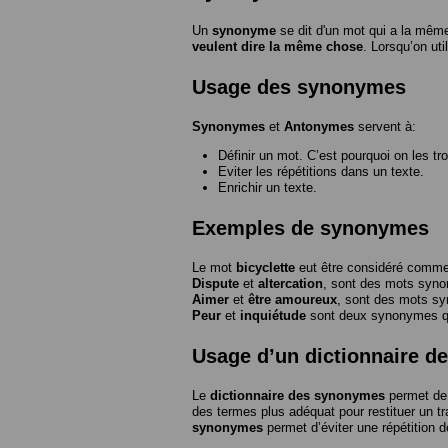
Un
synonyme
se dit d'un mot qui a la même
veulent dire la même chose
. Lorsqu’on ut
Usage des synonymes
Synonymes
et
Antonymes
servent à:
Définir un mot. C’est pourquoi on les tr
Eviter les répétitions dans un texte.
Enrichir un texte.
Exemples de synonymes
Le mot
bicyclette
eut être considéré com
Dispute
et
altercation
, sont des mots syn
Aimer
et
être amoureux
, sont des mots s
Peur
et
inquiétude
sont deux synonymes que
Usage d’un dictionnaire 
Le
dictionnaire des synonymes
permet de 
des termes plus adéquat pour restituer un trai
synonymes
permet d’éviter une répétition d