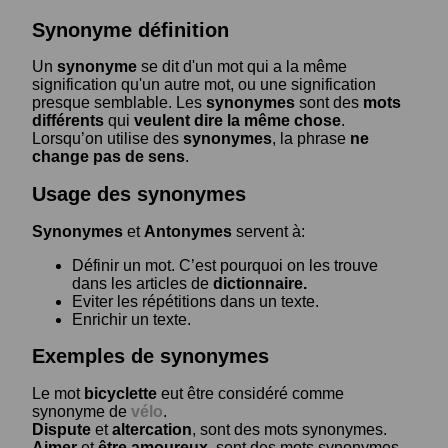
Synonyme définition
Un
synonyme
se dit d'un mot qui a la même
signification qu'un autre mot, ou une signification
presque semblable. Les
synonymes
sont des
mots
différents
qui
veulent dire la même chose
.
Lorsqu’on utilise des
synonymes
, la phrase
ne
change pas de sens
.
Usage des synonymes
Synonymes
et
Antonymes
servent à:
Définir un mot. C’est pourquoi on les trouve
dans les articles de
dictionnaire.
Eviter les répétitions dans un texte.
Enrichir un texte.
Exemples de synonymes
Le mot
bicyclette
eut être considéré comme
synonyme de
vélo
.
Dispute
et
altercation
, sont des mots synonymes.
Aimer
et
être amoureux
, sont des mots synonymes.