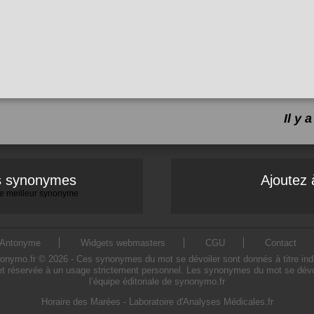
Il y
es synonymes
Ajoutez 
 le meilleur synonyme
Antonyme
Widgets webmasters
CGU
Contact
ymo.fr © 2026 - Ces synonymes du mot se dévoiler sont donnés à titre indicati
et réservée à un usage strictement personnel. Les synonymes du mot se dévoil
l’équipe éditoriale de synonymo.fr
Horaire des Marées
-
Laboratoire d'Analyses Médicales.fr