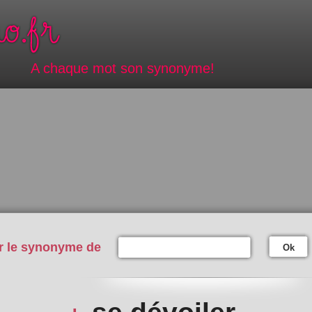
A chaque mot son synonyme!
r le synonyme de
Ok