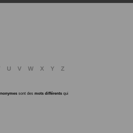
T
U
V
W
X
Y
Z
ynonymes
sont des
mots différents
qui