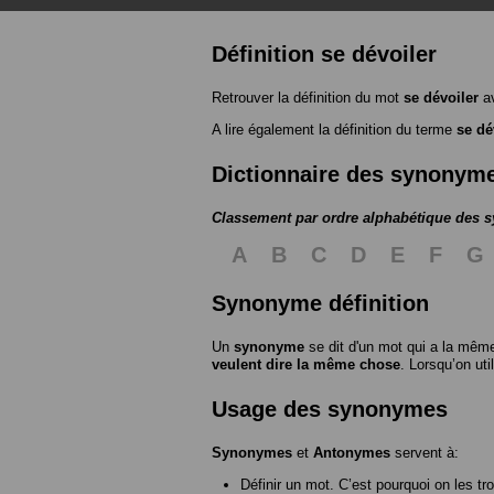
Définition se dévoiler
Retrouver la définition du mot
se dévoiler
av
A lire également la définition du terme
se dé
Dictionnaire des synonym
Classement par ordre alphabétique des
A
B
C
D
E
F
G
Synonyme définition
Un
synonyme
se dit d'un mot qui a la même
veulent dire la même chose
. Lorsqu’on ut
Usage des synonymes
Synonymes
et
Antonymes
servent à:
Définir un mot. C’est pourquoi on les tr