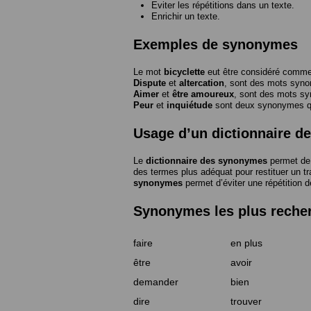
Eviter les répétitions dans un texte.
Enrichir un texte.
Exemples de synonymes
Le mot
bicyclette
eut être considéré com
Dispute
et
altercation
, sont des mots syn
Aimer
et
être amoureux
, sont des mots s
Peur
et
inquiétude
sont deux synonymes que
Usage d’un dictionnaire 
Le
dictionnaire des synonymes
permet de 
des termes plus adéquat pour restituer un trai
synonymes
permet d’éviter une répétition d
Synonymes les plus reche
faire
en plus
être
avoir
demander
bien
dire
trouver