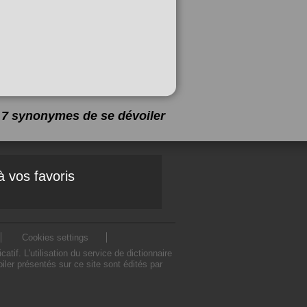
 a 7 synonymes de
se dévoiler
à vos favoris
Cookies settings
f. L'utilisation du service de dictionnaire
er présentés sur ce site sont édités par