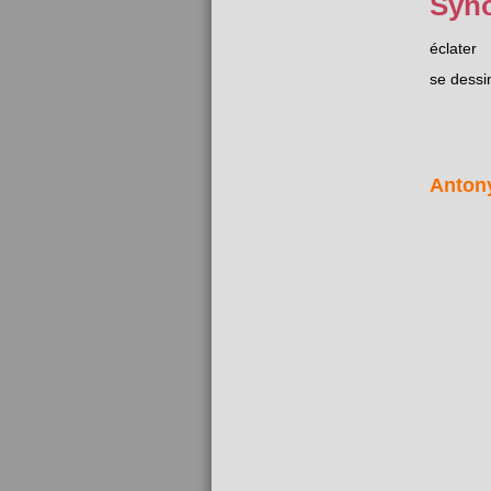
Syn
éclater
se dessi
Anton