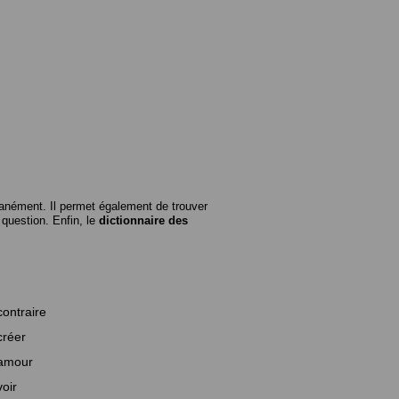
anément. Il permet également de trouver
n question. Enfin, le
dictionnaire des
contraire
créer
amour
voir