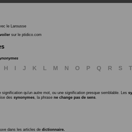
ec le Larousse
voiler
sur le ptidico.com
es
 synonymes
H
I
J
K
L
M
N
O
P
Q
R
S
 signification qu'un autre mot, ou une signification presque semblable. Les
s
ilise des
synonymes
, la phrase
ne change pas de sens
.
ouve dans les articles de
dictionnaire.