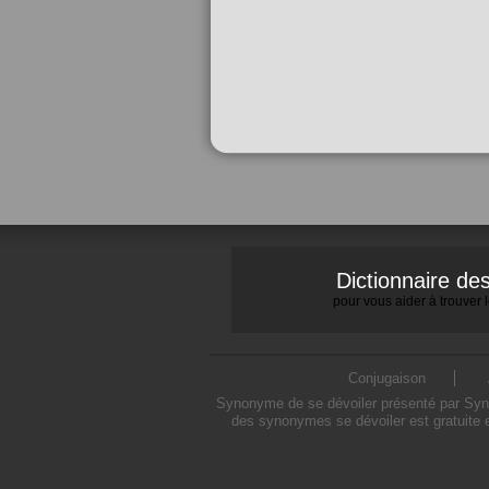
Dictionnaire d
pour vous aider à trouver
Conjugaison
Synonyme de se dévoiler présenté par Synon
des synonymes se dévoiler est gratuite 