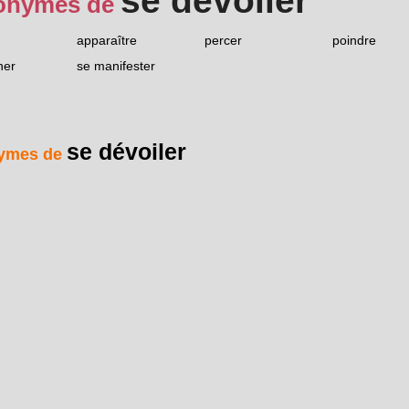
se dévoiler
onymes de
apparaître
percer
poindre
ner
se manifester
se dévoiler
ymes de