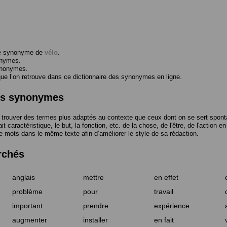
me synonyme de
vélo
.
onymes.
ynonymes.
 l’on retrouve dans ce dictionnaire des synonymes en ligne.
des synonymes
trouver des termes plus adaptés au contexte que ceux dont on se sert spont
t caractéristique, le but, la fonction, etc. de la chose, de l'être, de l'action e
e mots dans le même texte afin d’améliorer le style de sa rédaction.
rchés
anglais
mettre
en effet
problème
pour
travail
important
prendre
expérience
augmenter
installer
en fait