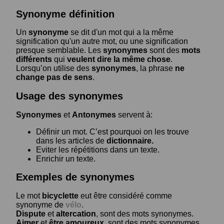
Synonyme définition
Un
synonyme
se dit d'un mot qui a la même
signification qu'un autre mot, ou une signification
presque semblable. Les
synonymes
sont des
mots
différents
qui
veulent dire la même chose
.
Lorsqu’on utilise des
synonymes
, la phrase
ne
change pas de sens
.
Usage des synonymes
Synonymes
et
Antonymes
servent à:
Définir un mot. C’est pourquoi on les trouve
dans les articles de
dictionnaire.
Eviter les répétitions dans un texte.
Enrichir un texte.
Exemples de synonymes
Le mot
bicyclette
eut être considéré comme
synonyme de
vélo
.
Dispute
et
altercation
, sont des mots synonymes.
Aimer
et
être amoureux
, sont des mots synonymes.