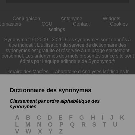
Conjugaison
Antonyme
Widgets
ebmasters
CGU
Contact
Cookies
settings
Synonymo.fr © 2009 - 2026. Ces synonymes sont donnés à
titre indicatif. L'utilisation du service de dictionnaire des
synonymes est gratuite et réservée à un usage strictement
personnel. Les antonymes des mots présentés sur ce site sont
édités par l’équipe éditoriale de Synonymo.fr
Horaire des Marées
-
Laboratoire d'Analyses Médicales.fr
Dictionnaire des synonymes
Classement par ordre alphabétique des
synonymes
A
B
C
D
E
F
G
H
I
J
K
L
M
N
O
P
Q
R
S
T
U
V
W
X
Y
Z