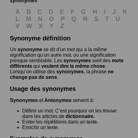
synonymes
A
B
C
D
E
F
G
H
I
J
K
L
M
N
O
P
Q
R
S
T
U
V
W
X
Y
Z
Synonyme définition
Un
synonyme
se dit d'un mot qui a la même
signification qu'un autre mot, ou une signification
presque semblable. Les
synonymes
sont des
mots
différents
qui
veulent dire la même chose
.
Lorsqu’on utilise des
synonymes
, la phrase
ne
change pas de sens
.
Usage des synonymes
Synonymes
et
Antonymes
servent à:
Définir un mot. C’est pourquoi on les trouve
dans les articles de
dictionnaire.
Eviter les répétitions dans un texte.
Enrichir un texte.