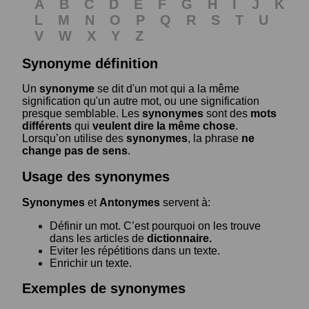
A
B
C
D
E
F
G
H
I
J
K
L
M
N
O
P
Q
R
S
T
U
V
W
X
Y
Z
Synonyme définition
Un
synonyme
se dit d'un mot qui a la même
signification qu'un autre mot, ou une signification
presque semblable. Les
synonymes
sont des
mots
différents
qui
veulent dire la même chose
.
Lorsqu’on utilise des
synonymes
, la phrase
ne
change pas de sens
.
Usage des synonymes
Synonymes
et
Antonymes
servent à:
Définir un mot. C’est pourquoi on les trouve
dans les articles de
dictionnaire.
Eviter les répétitions dans un texte.
Enrichir un texte.
Exemples de synonymes