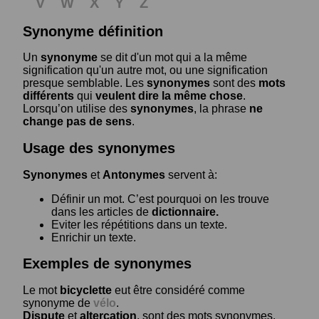
V
W
X
Y
Z
Synonyme définition
Un
synonyme
se dit d'un mot qui a la même
signification qu'un autre mot, ou une signification
presque semblable. Les
synonymes
sont des
mots
différents
qui
veulent dire la même chose
.
Lorsqu’on utilise des
synonymes
, la phrase
ne
change pas de sens
.
Usage des synonymes
Synonymes
et
Antonymes
servent à:
Définir un mot. C’est pourquoi on les trouve
dans les articles de
dictionnaire.
Eviter les répétitions dans un texte.
Enrichir un texte.
Exemples de synonymes
Le mot
bicyclette
eut être considéré comme
synonyme de
vélo
.
Dispute
et
altercation
, sont des mots synonymes.