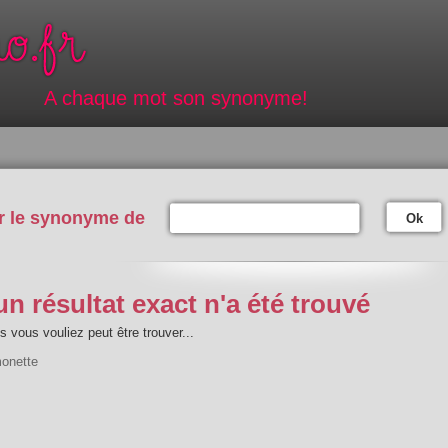
A chaque mot son synonyme!
r le synonyme de
Ok
n résultat exact n'a été trouvé
 vous vouliez peut être trouver...
onette