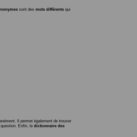
ynonymes
sont des
mots différents
qui
anément. Il permet également de trouver
n question. Enfin, le
dictionnaire des