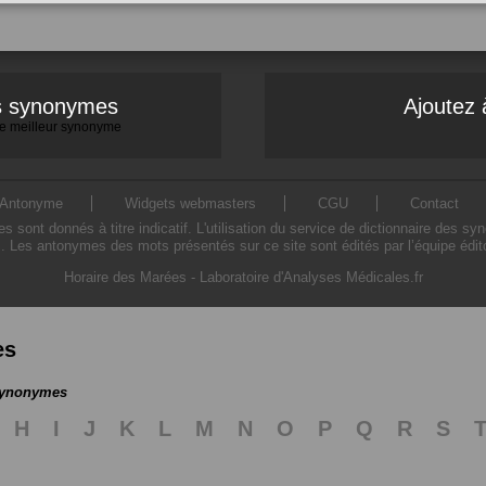
es synonymes
Ajoutez 
 le meilleur synonyme
Antonyme
Widgets webmasters
CGU
Contact
ont donnés à titre indicatif. L'utilisation du service de dictionnaire des sy
. Les antonymes des mots présentés sur ce site sont édités par l’équipe édi
Horaire des Marées
-
Laboratoire d'Analyses Médicales.fr
es
 synonymes
H
I
J
K
L
M
N
O
P
Q
R
S