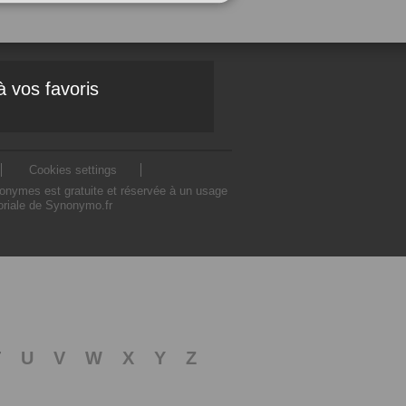
à vos favoris
Cookies settings
nonymes est gratuite et réservée à un usage
toriale de Synonymo.fr
T
U
V
W
X
Y
Z