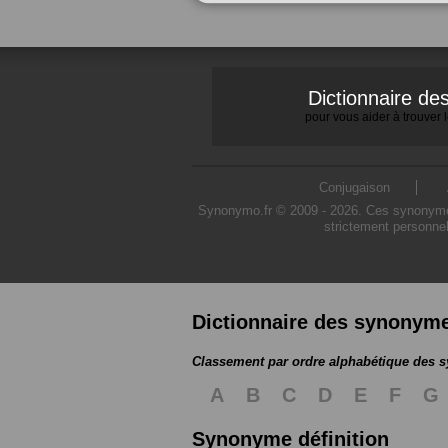
Dictionnaire d
pour vous aider à trouver
Conjugaison
Synonymo.fr © 2009 - 2026. Ces synonymes s
strictement personnel
Dictionnaire des synonym
Classement par ordre alphabétique des
A
B
C
D
E
F
G
Synonyme définition