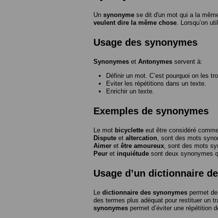
Un
synonyme
se dit d'un mot qui a la même
veulent dire la même chose
. Lorsqu’on ut
Usage des synonymes
Synonymes
et
Antonymes
servent à:
Définir un mot. C’est pourquoi on les tr
Eviter les répétitions dans un texte.
Enrichir un texte.
Exemples de synonymes
Le mot
bicyclette
eut être considéré com
Dispute
et
altercation
, sont des mots syn
Aimer
et
être amoureux
, sont des mots s
Peur
et
inquiétude
sont deux synonymes que
Usage d’un dictionnaire 
Le
dictionnaire des synonymes
permet de 
des termes plus adéquat pour restituer un trai
synonymes
permet d’éviter une répétition d