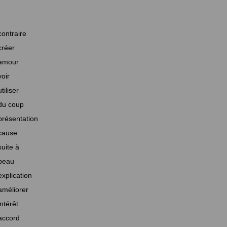
contraire
créer
amour
voir
utiliser
du coup
présentation
cause
suite à
beau
explication
améliorer
intérêt
accord