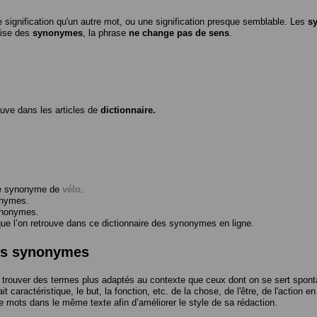
 signification qu'un autre mot, ou une signification presque semblable. Les
s
ilise des
synonymes
, la phrase
ne change pas de sens
.
ouve dans les articles de
dictionnaire.
me synonyme de
vélo
.
onymes.
ynonymes.
 l’on retrouve dans ce dictionnaire des synonymes en ligne.
des synonymes
trouver des termes plus adaptés au contexte que ceux dont on se sert spont
t caractéristique, le but, la fonction, etc. de la chose, de l'être, de l'action e
e mots dans le même texte afin d’améliorer le style de sa rédaction.