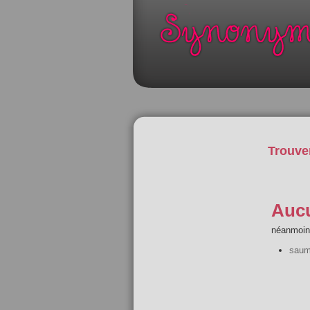
Trouve
Aucu
néanmoins
saum