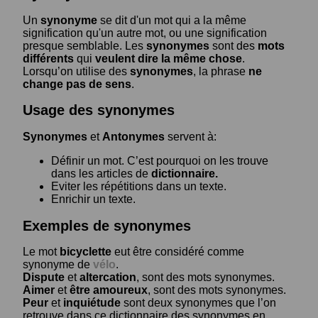
Un
synonyme
se dit d'un mot qui a la même
signification qu'un autre mot, ou une signification
presque semblable. Les
synonymes
sont des
mots
différents
qui
veulent dire la même chose
.
Lorsqu’on utilise des
synonymes
, la phrase
ne
change pas de sens
.
Usage des synonymes
Synonymes
et
Antonymes
servent à:
Définir un mot. C’est pourquoi on les trouve
dans les articles de
dictionnaire.
Eviter les répétitions dans un texte.
Enrichir un texte.
Exemples de synonymes
Le mot
bicyclette
eut être considéré comme
synonyme de
vélo
.
Dispute
et
altercation
, sont des mots synonymes.
Aimer
et
être amoureux
, sont des mots synonymes.
Peur
et
inquiétude
sont deux synonymes que l’on
retrouve dans ce dictionnaire des synonymes en