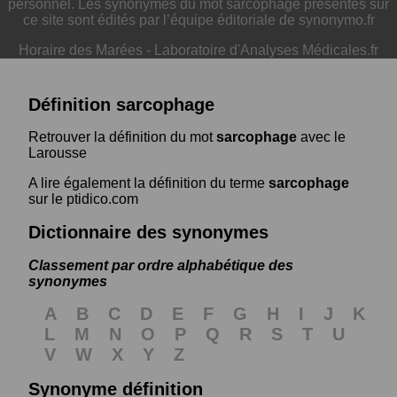
personnel. Les synonymes du mot sarcophage présentés sur
ce site sont édités par l’équipe éditoriale de synonymo.fr
Horaire des Marées
-
Laboratoire d'Analyses Médicales.fr
Définition sarcophage
Retrouver la définition du mot
sarcophage
avec le
Larousse
A lire également la définition du terme
sarcophage
sur le ptidico.com
Dictionnaire des synonymes
Classement par ordre alphabétique des
synonymes
A
B
C
D
E
F
G
H
I
J
K
L
M
N
O
P
Q
R
S
T
U
V
W
X
Y
Z
Synonyme définition