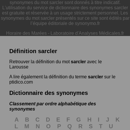
synonymes du mot sarcler sont donnés à titre indicatif.
L'utilisation du service de dictionnaire des synonymes sarcler
est gratuite et réservée à un usage strictement personnel. Les
synonymes du mot sarcler présentés sur ce site sont édités par
l’équipe éditoriale de synonymo.fr
Horaire des Marées
-
Laboratoire d'Analyses Médicales.fr
Définition sarcler
Retrouver la définition du mot
sarcler
avec le
Larousse
A lire également la définition du terme
sarcler
sur le
ptidico.com
Dictionnaire des synonymes
Classement par ordre alphabétique des
synonymes
A
B
C
D
E
F
G
H
I
J
K
L
M
N
O
P
Q
R
S
T
U