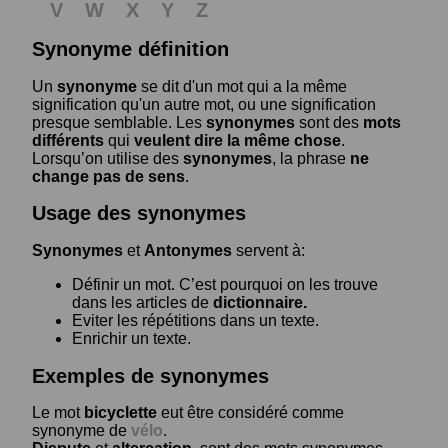
V
W
X
Y
Z
Synonyme définition
Un
synonyme
se dit d'un mot qui a la même
signification qu'un autre mot, ou une signification
presque semblable. Les
synonymes
sont des
mots
différents
qui
veulent dire la même chose
.
Lorsqu’on utilise des
synonymes
, la phrase
ne
change pas de sens
.
Usage des synonymes
Synonymes
et
Antonymes
servent à:
Définir un mot. C’est pourquoi on les trouve
dans les articles de
dictionnaire.
Eviter les répétitions dans un texte.
Enrichir un texte.
Exemples de synonymes
Le mot
bicyclette
eut être considéré comme
synonyme de
vélo
.