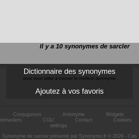
Il y a 10 synonymes de
sarcler
Dictionnaire des synonymes
pour vous aider à trouver le meilleur synonyme
Ajoutez à vos favoris
Conjugaison
Antonyme
Widgets
ebmasters
CGU
Contact
Cookies
settings
Synonyme de sarcler présenté par Synonymo.fr © 2026 - Ces