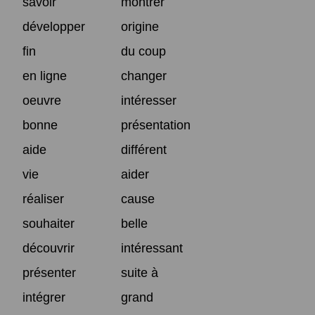
savoir
montrer
développer
origine
fin
du coup
en ligne
changer
oeuvre
intéresser
bonne
présentation
aide
différent
vie
aider
réaliser
cause
souhaiter
belle
découvrir
intéressant
présenter
suite à
intégrer
grand