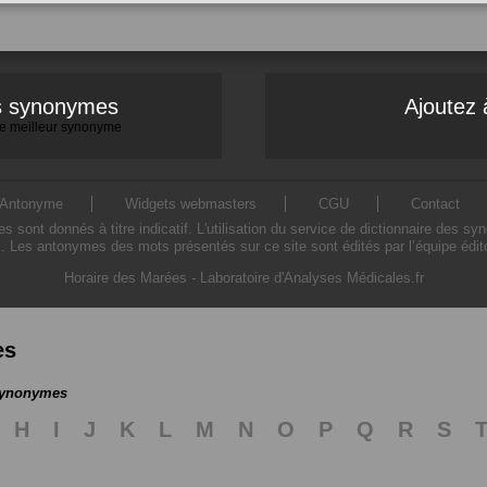
es synonymes
Ajoutez 
 le meilleur synonyme
Antonyme
Widgets webmasters
CGU
Contact
ont donnés à titre indicatif. L'utilisation du service de dictionnaire des sy
. Les antonymes des mots présentés sur ce site sont édités par l’équipe édi
Horaire des Marées
-
Laboratoire d'Analyses Médicales.fr
es
 synonymes
H
I
J
K
L
M
N
O
P
Q
R
S