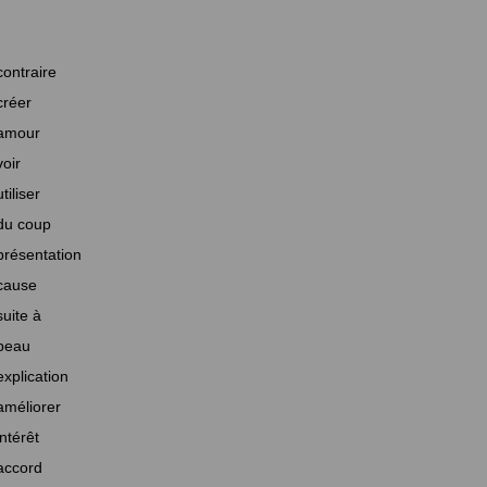
contraire
créer
amour
voir
utiliser
du coup
présentation
cause
suite à
beau
explication
améliorer
intérêt
accord