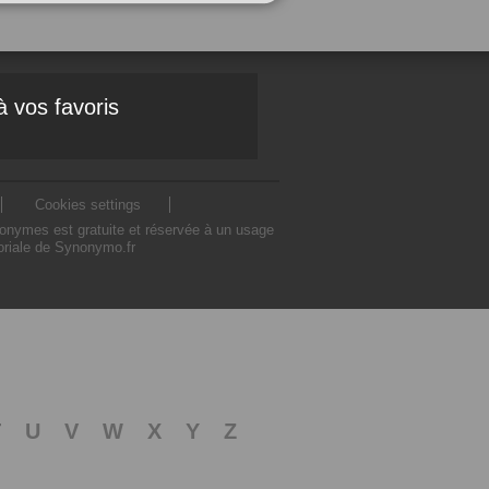
à vos favoris
Cookies settings
nonymes est gratuite et réservée à un usage
toriale de Synonymo.fr
T
U
V
W
X
Y
Z