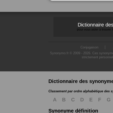
Dictionnaire d
pour vous aider à trouver
Conjugaison
Synonymo.fr © 2009 - 2026. Ces synonymes s
strictement personnel
Dictionnaire des synonym
Classement par ordre alphabétique des
A
B
C
D
E
F
G
Synonyme définition