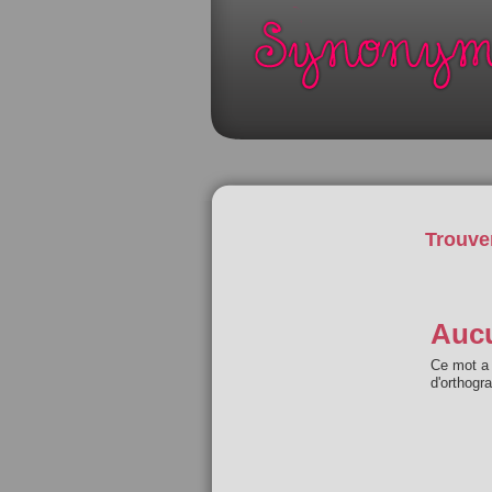
Trouve
Aucu
Ce mot a 
d'orthogr