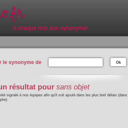
A chaque mot son synonyme!
r le synonyme de
Ok
n résultat pour
sans objet
été signalé à nos équipes afin qu'il soit ajouté dans les plus bref délais (dans
aphe)