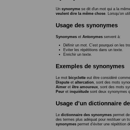
Un
synonyme
se dit d'un mot qui a la même
veulent dire la même chose
. Lorsqu’on ut
Usage des synonymes
Synonymes
et
Antonymes
servent à:
Définir un mot. C’est pourquoi on les tr
Eviter les répétitions dans un texte.
Enrichir un texte.
Exemples de synonymes
Le mot
bicyclette
eut être considéré com
Dispute
et
altercation
, sont des mots syn
Aimer
et
être amoureux
, sont des mots s
Peur
et
inquiétude
sont deux synonymes que
Usage d’un dictionnaire 
Le
dictionnaire des synonymes
permet de 
des termes plus adéquat pour restituer un trai
synonymes
permet d’éviter une répétition d