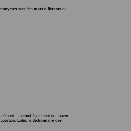
ynonymes
sont des
mots différents
qui
anément. Il permet également de trouver
n question. Enfin, le
dictionnaire des