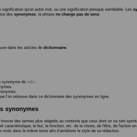
 signification qu'un autre mot, ou une signification presque semblable. Les
s
ilise des
synonymes
, la phrase
ne change pas de sens
.
ouve dans les articles de
dictionnaire.
me synonyme de
vélo
.
onymes.
ynonymes.
 l’on retrouve dans ce dictionnaire des synonymes en ligne.
des synonymes
trouver des termes plus adaptés au contexte que ceux dont on se sert spont
t caractéristique, le but, la fonction, etc. de la chose, de l'être, de l'action e
e mots dans le même texte afin d’améliorer le style de sa rédaction.