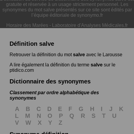
gratuite et réservée à un usage strictement personnel. Les
synonymes du mot salve présentés sur ce site sont édités par
l’équipe éditoriale de synonymo.fr
Horaire des Marées
-
Laboratoire d'Analyses Médicales.fr
Définition salve
Retrouver la définition du mot
salve
avec le Larousse
A lire également la définition du terme
salve
sur le
ptidico.com
Dictionnaire des synonymes
Classement par ordre alphabétique des
synonymes
A
B
C
D
E
F
G
H
I
J
K
L
M
N
O
P
Q
R
S
T
U
V
W
X
Y
Z