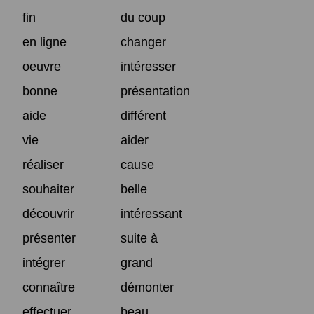
fin
du coup
en ligne
changer
oeuvre
intéresser
bonne
présentation
aide
différent
vie
aider
réaliser
cause
souhaiter
belle
découvrir
intéressant
présenter
suite à
intégrer
grand
connaître
démonter
effectuer
beau