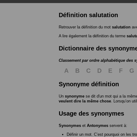
Définition salutation
Retrouver la définition du mot
salutation
ave
A lire également la définition du terme
salut
Dictionnaire des synonym
Classement par ordre alphabétique des
A
B
C
D
E
F
G
Synonyme définition
Un
synonyme
se dit d'un mot qui a la même
veulent dire la même chose
. Lorsqu’on ut
Usage des synonymes
Synonymes
et
Antonymes
servent à:
Définir un mot. C’est pourquoi on les tr