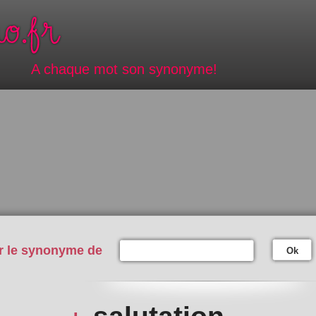
A chaque mot son synonyme!
r le synonyme de
Ok