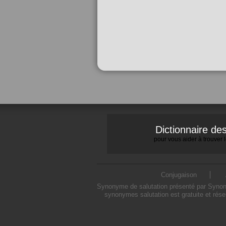
Dictionnaire d
pour vous aider à trouver
Conjugaison
Synonyme de salutation présenté par Synonym
synonymes salutation est gratuite et rés