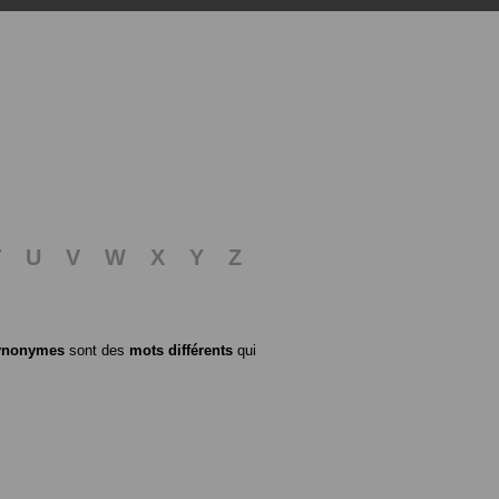
T
U
V
W
X
Y
Z
ynonymes
sont des
mots différents
qui