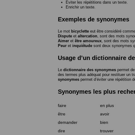
Eviter les répétitions dans un texte.
Enrichir un texte.
Exemples de synonymes
Le mot
bicyclette
eut être considéré com
Dispute
et
altercation
, sont des mots syn
Aimer
et
être amoureux
, sont des mots s
Peur
et
inquiétude
sont deux synonymes que
Usage d’un dictionnaire 
Le
dictionnaire des synonymes
permet de 
des termes plus adéquat pour restituer un trai
synonymes
permet d’éviter une répétition d
Synonymes les plus reche
faire
en plus
être
avoir
demander
bien
dire
trouver