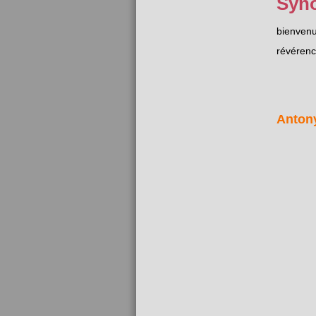
Syn
bienven
révéren
Anton