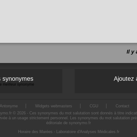
Il 
es synonymes
Ajoutez 
 le meilleur synonyme
Antonyme
Widgets webmasters
CGU
Contact
o.fr © 2026 - Ces synonymes du mot salutation sont donnés à titre indicatif. 
ervée à un usage strictement personnel. Les synonymes du mot salutation prése
éditoriale de synonymo.fr
Horaire des Marées
-
Laboratoire d'Analyses Médicales.fr