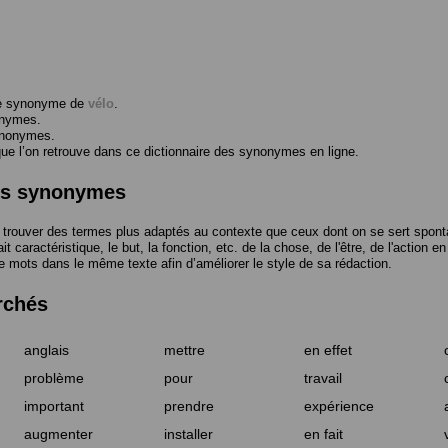
me synonyme de
vélo
.
onymes.
ynonymes.
 l’on retrouve dans ce dictionnaire des synonymes en ligne.
des synonymes
trouver des termes plus adaptés au contexte que ceux dont on se sert spont
t caractéristique, le but, la fonction, etc. de la chose, de l'être, de l'action e
e mots dans le même texte afin d’améliorer le style de sa rédaction.
rchés
anglais
mettre
en effet
problème
pour
travail
important
prendre
expérience
augmenter
installer
en fait