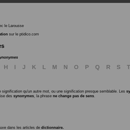
c le Larousse
ation
sur le ptidico.com
es
 synonymes
H
I
J
K
L
M
N
O
P
Q
R
S
 signification qu'un autre mot, ou une signification presque semblable. Les
s
ilise des
synonymes
, la phrase
ne change pas de sens
.
ouve dans les articles de
dictionnaire.