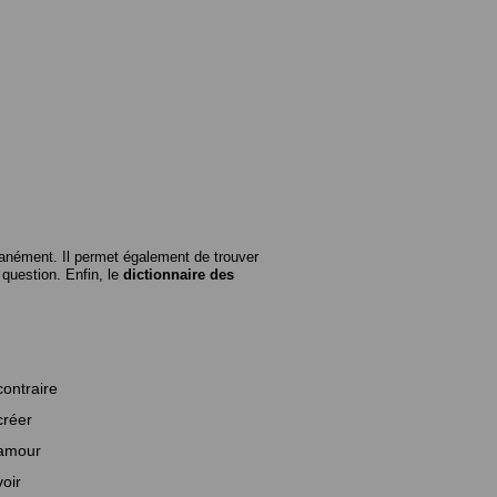
anément. Il permet également de trouver
n question. Enfin, le
dictionnaire des
contraire
créer
amour
voir