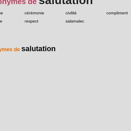
salutation
onymes de
ue
cérémonie
civilité
compliment
ce
respect
salamalec
salutation
ymes de