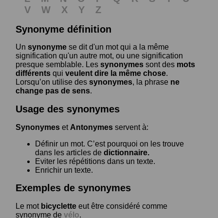
V
W
X
Y
Z
Synonyme définition
Un
synonyme
se dit d'un mot qui a la même
signification qu'un autre mot, ou une signification
presque semblable. Les
synonymes
sont des
mots
différents
qui
veulent dire la même chose
.
Lorsqu’on utilise des
synonymes
, la phrase
ne
change pas de sens
.
Usage des synonymes
Synonymes
et
Antonymes
servent à:
Définir un mot. C’est pourquoi on les trouve
dans les articles de
dictionnaire.
Eviter les répétitions dans un texte.
Enrichir un texte.
Exemples de synonymes
Le mot
bicyclette
eut être considéré comme
synonyme de
vélo
.