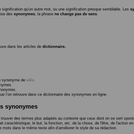
 signification qu'un autre mot, ou une signification presque semblable. Les
s
ilise des
synonymes
, la phrase
ne change pas de sens
.
ouve dans les articles de
dictionnaire.
me synonyme de
vélo
.
onymes.
ynonymes.
 l’on retrouve dans ce dictionnaire des synonymes en ligne.
des synonymes
trouver des termes plus adaptés au contexte que ceux dont on se sert spont
t caractéristique, le but, la fonction, etc. de la chose, de l'être, de l'action e
e mots dans le même texte afin d’améliorer le style de sa rédaction.