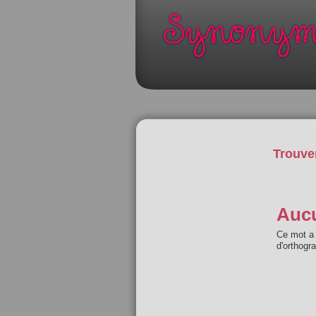
Trouve
Aucu
Ce mot a 
d'orthogr