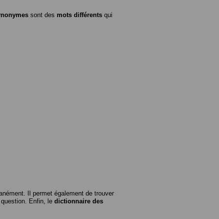
ynonymes
sont des
mots différents
qui
anément. Il permet également de trouver
n question. Enfin, le
dictionnaire des