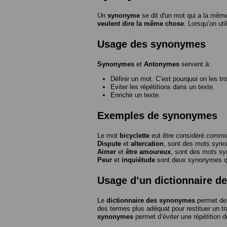
Un
synonyme
se dit d'un mot qui a la même
veulent dire la même chose
. Lorsqu’on ut
Usage des synonymes
Synonymes
et
Antonymes
servent à:
Définir un mot. C’est pourquoi on les tr
Eviter les répétitions dans un texte.
Enrichir un texte.
Exemples de synonymes
Le mot
bicyclette
eut être considéré com
Dispute
et
altercation
, sont des mots syn
Aimer
et
être amoureux
, sont des mots s
Peur
et
inquiétude
sont deux synonymes que
Usage d’un dictionnaire 
Le
dictionnaire des synonymes
permet de 
des termes plus adéquat pour restituer un trai
synonymes
permet d’éviter une répétition d