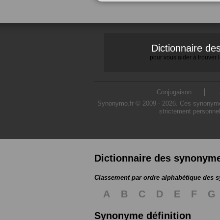
Dictionnaire d
pour vous aider à trouver
Conjugaison
Synonymo.fr © 2009 - 2026. Ces synonymes s
strictement personnel
Dictionnaire des synonym
Classement par ordre alphabétique des
A
B
C
D
E
F
G
Synonyme définition