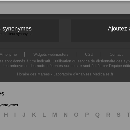
es synonymes
Ajoutez 
 le meilleur synonyme
Antonyme
Widgets webmasters
CGU
Contact
ont donnés à titre indicatif. L'utilisation du service de dictionnaire des sy
. Les antonymes des mots présentés sur ce site sont édités par l’équipe édi
Horaire des Marées
-
Laboratoire d'Analyses Médicales.fr
es
 synonymes
H
I
J
K
L
M
N
O
P
Q
R
S