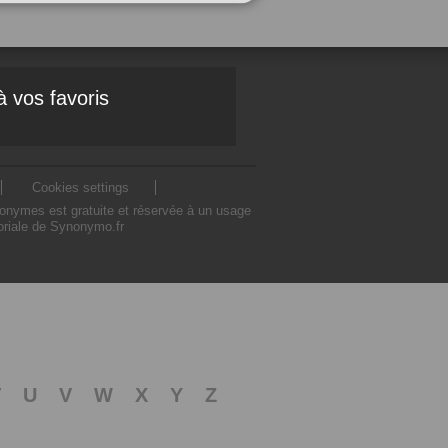
à vos favoris
Cookies settings
nonymes est gratuite et réservée à un usage
toriale de Synonymo.fr
T
U
V
W
X
Y
Z