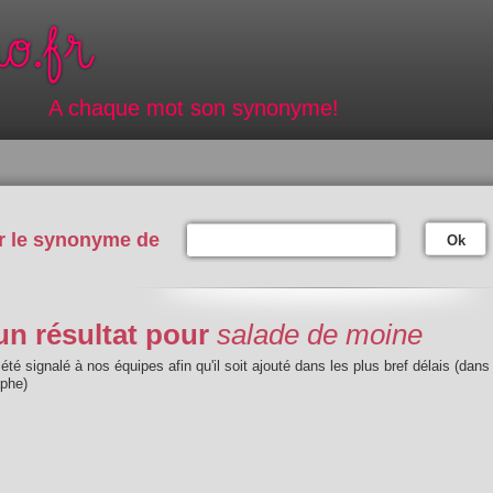
A chaque mot son synonyme!
r le synonyme de
Ok
n résultat pour
salade de moine
été signalé à nos équipes afin qu'il soit ajouté dans les plus bref délais (dans
aphe)