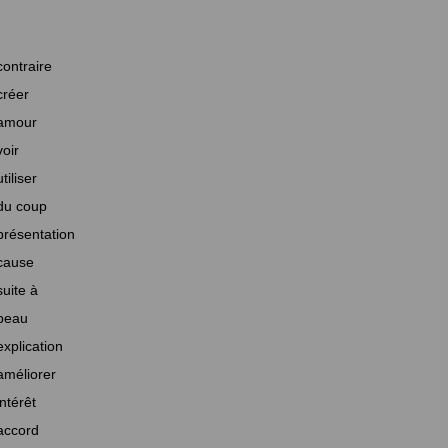
contraire
créer
amour
voir
utiliser
du coup
présentation
cause
suite à
beau
explication
améliorer
intérêt
accord