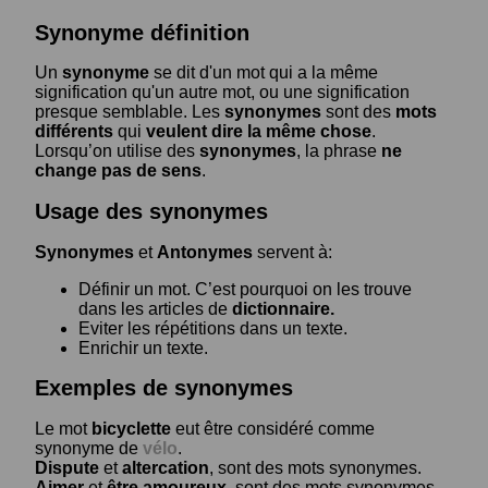
Synonyme définition
Un
synonyme
se dit d'un mot qui a la même
signification qu'un autre mot, ou une signification
presque semblable. Les
synonymes
sont des
mots
différents
qui
veulent dire la même chose
.
Lorsqu’on utilise des
synonymes
, la phrase
ne
change pas de sens
.
Usage des synonymes
Synonymes
et
Antonymes
servent à:
Définir un mot. C’est pourquoi on les trouve
dans les articles de
dictionnaire.
Eviter les répétitions dans un texte.
Enrichir un texte.
Exemples de synonymes
Le mot
bicyclette
eut être considéré comme
synonyme de
vélo
.
Dispute
et
altercation
, sont des mots synonymes.
Aimer
et
être amoureux
, sont des mots synonymes.