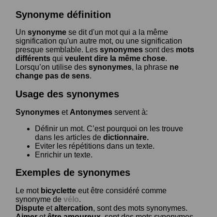
Synonyme définition
Un
synonyme
se dit d'un mot qui a la même
signification qu'un autre mot, ou une signification
presque semblable. Les
synonymes
sont des
mots
différents
qui
veulent dire la même chose
.
Lorsqu’on utilise des
synonymes
, la phrase
ne
change pas de sens
.
Usage des synonymes
Synonymes
et
Antonymes
servent à:
Définir un mot. C’est pourquoi on les trouve
dans les articles de
dictionnaire.
Eviter les répétitions dans un texte.
Enrichir un texte.
Exemples de synonymes
Le mot
bicyclette
eut être considéré comme
synonyme de
vélo
.
Dispute
et
altercation
, sont des mots synonymes.
Aimer
et
être amoureux
, sont des mots synonymes.