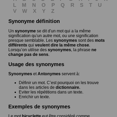
L
M
N
O
P
Q
R
S
T
U
V
W
X
Y
Z
Synonyme définition
Un
synonyme
se dit d'un mot qui a la même
signification qu'un autre mot, ou une signification
presque semblable. Les
synonymes
sont des
mots
différents
qui
veulent dire la même chose
.
Lorsqu’on utilise des
synonymes
, la phrase
ne
change pas de sens
.
Usage des synonymes
Synonymes
et
Antonymes
servent à:
Définir un mot. C’est pourquoi on les trouve
dans les articles de
dictionnaire.
Eviter les répétitions dans un texte.
Enrichir un texte.
Exemples de synonymes
Le mot
bicyclette
eut être considéré comme