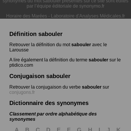
synonymes du mot sabouler présentés sur ce site sont édités
par l’équipe éditoriale de synonymo.fr
Horaire des Marées
-
Laboratoire d'Analyses Médicales.fr
Définition sabouler
Retrouver la définition du mot
sabouler
avec le
Larousse
A lire également la définition du terme
sabouler
sur le
ptidico.com
Conjugaison sabouler
Retrouver la conjugaison du verbe
sabouler
sur
conjugons.fr
Dictionnaire des synonymes
Classement par ordre alphabétique des
synonymes
A
B
C
D
E
F
G
H
I
J
K