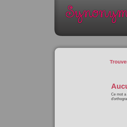
Trouve
Aucu
Ce mot a 
d'orthogr