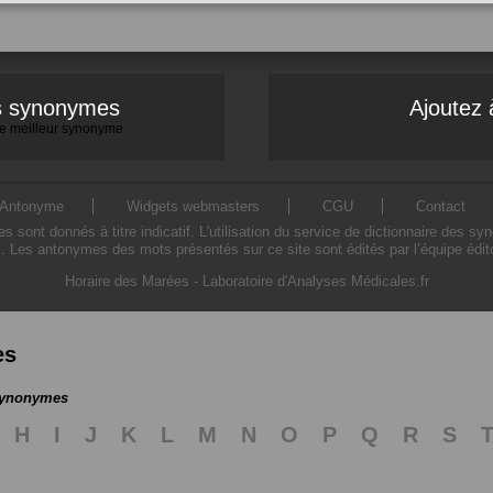
es synonymes
Ajoutez 
 le meilleur synonyme
Antonyme
Widgets webmasters
CGU
Contact
ont donnés à titre indicatif. L'utilisation du service de dictionnaire des sy
. Les antonymes des mots présentés sur ce site sont édités par l’équipe édi
Horaire des Marées
-
Laboratoire d'Analyses Médicales.fr
es
 synonymes
H
I
J
K
L
M
N
O
P
Q
R
S