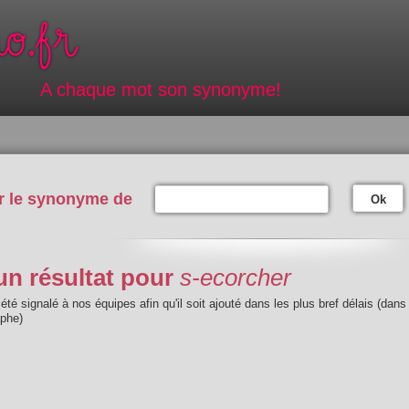
A chaque mot son synonyme!
r le synonyme de
Ok
n résultat pour
s-ecorcher
été signalé à nos équipes afin qu'il soit ajouté dans les plus bref délais (dans
aphe)