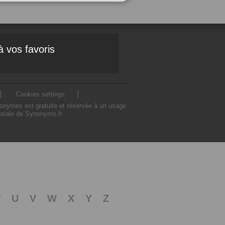
à vos favoris
Cookies settings
nonymes est gratuite et réservée à un usage
toriale de Synonymo.fr
T
U
V
W
X
Y
Z