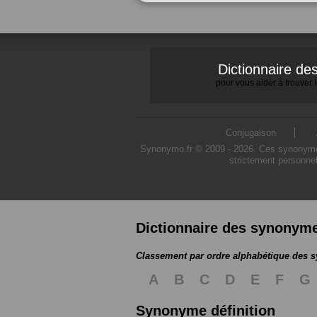
Dictionnaire d
pour vous aider à trouver
Conjugaison
Synonymo.fr © 2009 - 2026. Ces synonymes s
strictement personnel
Dictionnaire des synonym
Classement par ordre alphabétique des
A
B
C
D
E
F
G
Synonyme définition