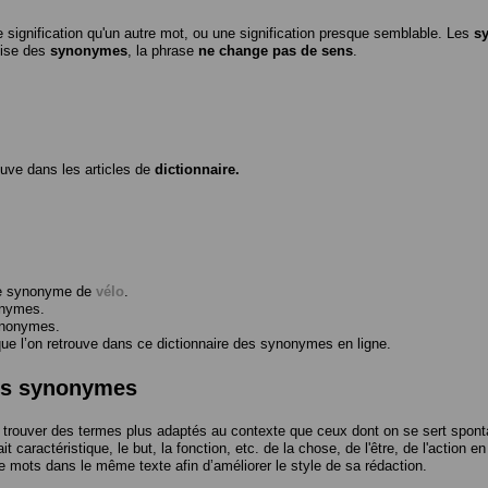
 signification qu'un autre mot, ou une signification presque semblable. Les
s
ilise des
synonymes
, la phrase
ne change pas de sens
.
ouve dans les articles de
dictionnaire.
me synonyme de
vélo
.
onymes.
ynonymes.
 l’on retrouve dans ce dictionnaire des synonymes en ligne.
des synonymes
trouver des termes plus adaptés au contexte que ceux dont on se sert spont
t caractéristique, le but, la fonction, etc. de la chose, de l'être, de l'action e
e mots dans le même texte afin d’améliorer le style de sa rédaction.