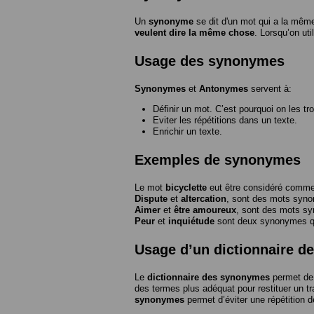
Un
synonyme
se dit d'un mot qui a la même
veulent dire la même chose
. Lorsqu’on ut
Usage des synonymes
Synonymes
et
Antonymes
servent à:
Définir un mot. C’est pourquoi on les tr
Eviter les répétitions dans un texte.
Enrichir un texte.
Exemples de synonymes
Le mot
bicyclette
eut être considéré com
Dispute
et
altercation
, sont des mots syn
Aimer
et
être amoureux
, sont des mots s
Peur
et
inquiétude
sont deux synonymes que
Usage d’un dictionnaire 
Le
dictionnaire des synonymes
permet de 
des termes plus adéquat pour restituer un trai
synonymes
permet d’éviter une répétition d