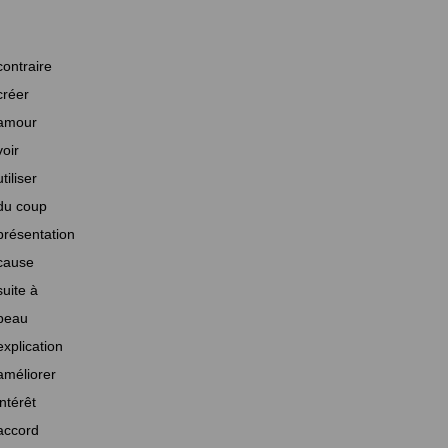
contraire
créer
amour
voir
utiliser
du coup
présentation
cause
suite à
beau
explication
améliorer
intérêt
accord