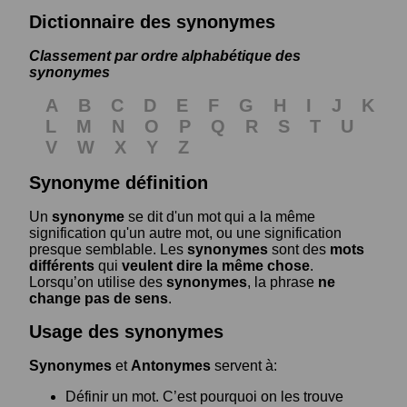
Dictionnaire des synonymes
Classement par ordre alphabétique des
synonymes
A
B
C
D
E
F
G
H
I
J
K
L
M
N
O
P
Q
R
S
T
U
V
W
X
Y
Z
Synonyme définition
Un
synonyme
se dit d'un mot qui a la même
signification qu'un autre mot, ou une signification
presque semblable. Les
synonymes
sont des
mots
différents
qui
veulent dire la même chose
.
Lorsqu’on utilise des
synonymes
, la phrase
ne
change pas de sens
.
Usage des synonymes
Synonymes
et
Antonymes
servent à:
Définir un mot. C’est pourquoi on les trouve