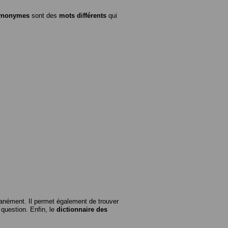
ynonymes
sont des
mots différents
qui
anément. Il permet également de trouver
n question. Enfin, le
dictionnaire des