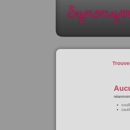
Trouve
Aucu
néanmoins
souil
sautil