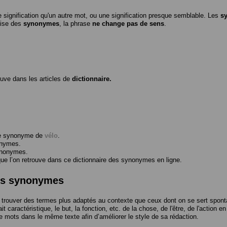
 signification qu'un autre mot, ou une signification presque semblable. Les
s
ilise des
synonymes
, la phrase
ne change pas de sens
.
ouve dans les articles de
dictionnaire.
me synonyme de
vélo
.
onymes.
ynonymes.
 l’on retrouve dans ce dictionnaire des synonymes en ligne.
des synonymes
trouver des termes plus adaptés au contexte que ceux dont on se sert spont
t caractéristique, le but, la fonction, etc. de la chose, de l'être, de l'action e
e mots dans le même texte afin d’améliorer le style de sa rédaction.