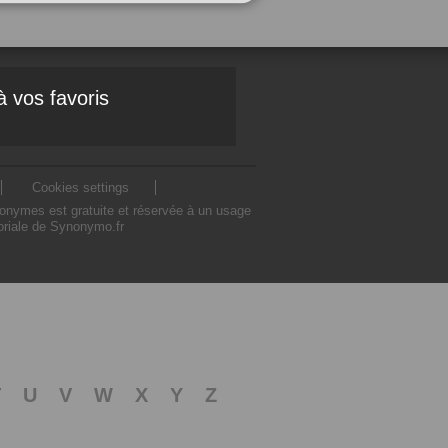
à vos favoris
Cookies settings
nonymes est gratuite et réservée à un usage
toriale de Synonymo.fr
T
U
V
W
X
Y
Z