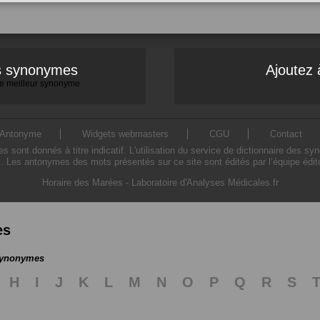
es synonymes
Ajoutez 
 le meilleur synonyme
Antonyme
Widgets webmasters
CGU
Contact
ont donnés à titre indicatif. L'utilisation du service de dictionnaire des sy
. Les antonymes des mots présentés sur ce site sont édités par l’équipe édi
Horaire des Marées
-
Laboratoire d'Analyses Médicales.fr
es
 synonymes
H
I
J
K
L
M
N
O
P
Q
R
S