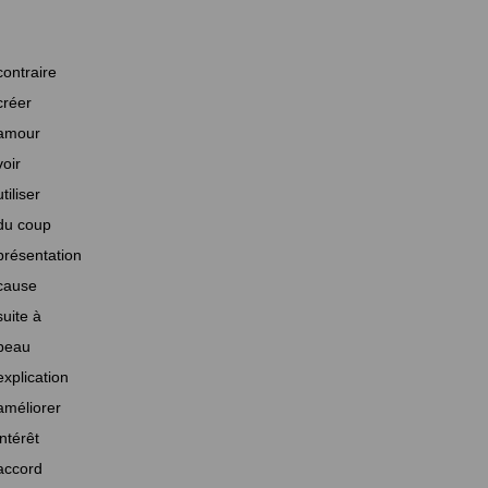
contraire
créer
amour
voir
utiliser
du coup
présentation
cause
suite à
beau
explication
améliorer
intérêt
accord