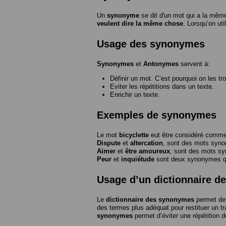
Un
synonyme
se dit d'un mot qui a la même
veulent dire la même chose
. Lorsqu’on ut
Usage des synonymes
Synonymes
et
Antonymes
servent à:
Définir un mot. C’est pourquoi on les tr
Eviter les répétitions dans un texte.
Enrichir un texte.
Exemples de synonymes
Le mot
bicyclette
eut être considéré com
Dispute
et
altercation
, sont des mots syn
Aimer
et
être amoureux
, sont des mots s
Peur
et
inquiétude
sont deux synonymes que
Usage d’un dictionnaire 
Le
dictionnaire des synonymes
permet de 
des termes plus adéquat pour restituer un trai
synonymes
permet d’éviter une répétition d