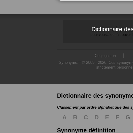
Dictionnaire d
pour vous aider à trouver
Conjugaison
Synonymo.fr © 2009 - 2026. Ces synonymes s
strictement personnel
Dictionnaire des synonym
Classement par ordre alphabétique des
A
B
C
D
E
F
G
Synonyme définition