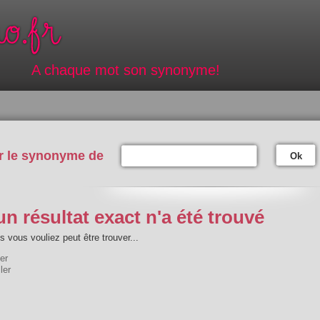
A chaque mot son synonyme!
r le synonyme de
Ok
n résultat exact n'a été trouvé
 vous vouliez peut être trouver...
ler
ler