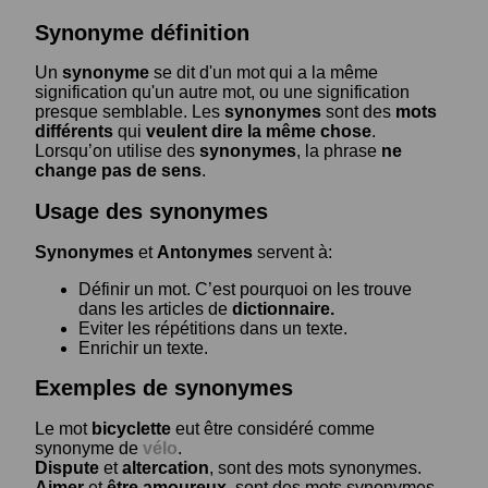
Synonyme définition
Un
synonyme
se dit d'un mot qui a la même
signification qu'un autre mot, ou une signification
presque semblable. Les
synonymes
sont des
mots
différents
qui
veulent dire la même chose
.
Lorsqu’on utilise des
synonymes
, la phrase
ne
change pas de sens
.
Usage des synonymes
Synonymes
et
Antonymes
servent à:
Définir un mot. C’est pourquoi on les trouve
dans les articles de
dictionnaire.
Eviter les répétitions dans un texte.
Enrichir un texte.
Exemples de synonymes
Le mot
bicyclette
eut être considéré comme
synonyme de
vélo
.
Dispute
et
altercation
, sont des mots synonymes.
Aimer
et
être amoureux
, sont des mots synonymes.