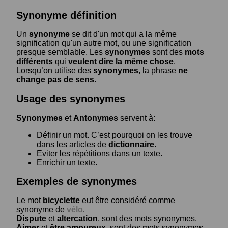
Synonyme définition
Un
synonyme
se dit d'un mot qui a la même
signification qu'un autre mot, ou une signification
presque semblable. Les
synonymes
sont des
mots
différents
qui
veulent dire la même chose
.
Lorsqu’on utilise des
synonymes
, la phrase
ne
change pas de sens
.
Usage des synonymes
Synonymes
et
Antonymes
servent à:
Définir un mot. C’est pourquoi on les trouve
dans les articles de
dictionnaire.
Eviter les répétitions dans un texte.
Enrichir un texte.
Exemples de synonymes
Le mot
bicyclette
eut être considéré comme
synonyme de
vélo
.
Dispute
et
altercation
, sont des mots synonymes.
Aimer
et
être amoureux
, sont des mots synonymes.