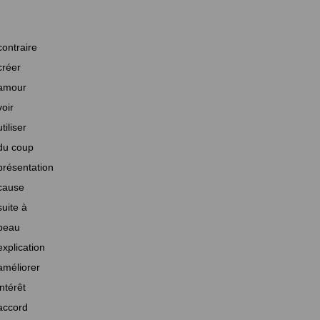
contraire
créer
amour
voir
utiliser
du coup
présentation
cause
suite à
beau
explication
améliorer
intérêt
accord