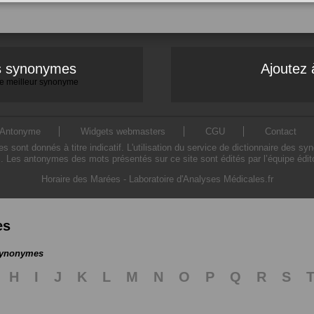
es synonymes
Ajoutez 
 le meilleur synonyme
Antonyme
Widgets webmasters
CGU
Contact
ont donnés à titre indicatif. L'utilisation du service de dictionnaire des sy
. Les antonymes des mots présentés sur ce site sont édités par l’équipe édi
Horaire des Marées
-
Laboratoire d'Analyses Médicales.fr
es
 synonymes
H
I
J
K
L
M
N
O
P
Q
R
S