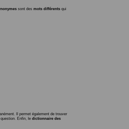
ynonymes
sont des
mots différents
qui
anément. Il permet également de trouver
n question. Enfin, le
dictionnaire des