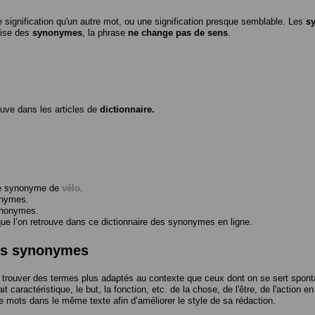
 signification qu'un autre mot, ou une signification presque semblable. Les
s
ilise des
synonymes
, la phrase
ne change pas de sens
.
ouve dans les articles de
dictionnaire.
me synonyme de
vélo
.
onymes.
ynonymes.
 l’on retrouve dans ce dictionnaire des synonymes en ligne.
des synonymes
trouver des termes plus adaptés au contexte que ceux dont on se sert spont
t caractéristique, le but, la fonction, etc. de la chose, de l'être, de l'action e
e mots dans le même texte afin d’améliorer le style de sa rédaction.