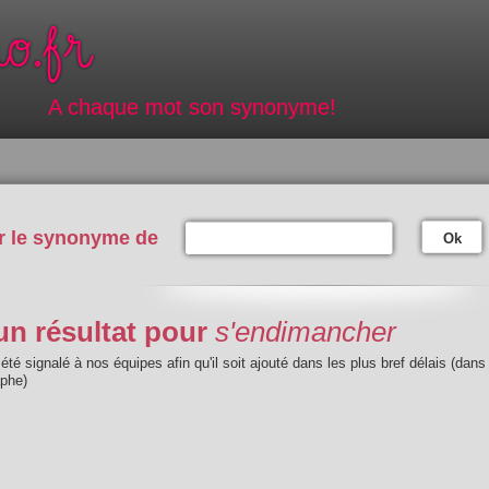
A chaque mot son synonyme!
r le synonyme de
Ok
n résultat pour
s'endimancher
été signalé à nos équipes afin qu'il soit ajouté dans les plus bref délais (dans
aphe)