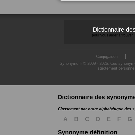
Dictionnaire d
pour vous aider à trouver
Conjugaison
Synonymo.fr © 2009 - 2026. Ces synonymes s
strictement personnel
Dictionnaire des synonym
Classement par ordre alphabétique des
A
B
C
D
E
F
G
Synonyme définition