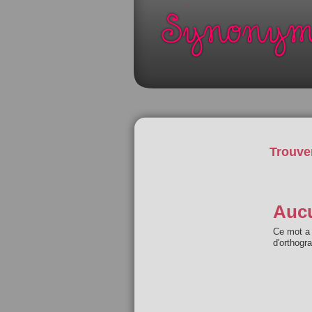
Trouve
Aucu
Ce mot a 
d'orthogr