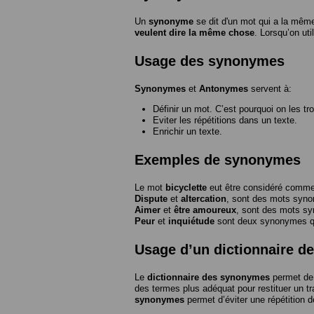
Un
synonyme
se dit d'un mot qui a la même
veulent dire la même chose
. Lorsqu’on ut
Usage des synonymes
Synonymes
et
Antonymes
servent à:
Définir un mot. C’est pourquoi on les tr
Eviter les répétitions dans un texte.
Enrichir un texte.
Exemples de synonymes
Le mot
bicyclette
eut être considéré com
Dispute
et
altercation
, sont des mots syn
Aimer
et
être amoureux
, sont des mots s
Peur
et
inquiétude
sont deux synonymes que
Usage d’un dictionnaire 
Le
dictionnaire des synonymes
permet de 
des termes plus adéquat pour restituer un trai
synonymes
permet d’éviter une répétition d