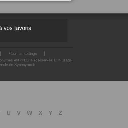
à vos favoris
Cookies settings
nonymes est gratuite et réservée à un usage
toriale de Synonymo.fr
T
U
V
W
X
Y
Z