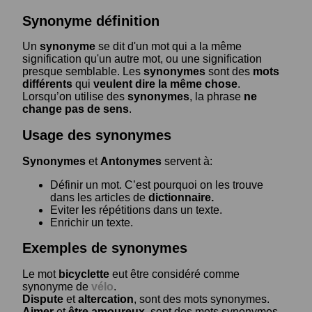
Synonyme définition
Un
synonyme
se dit d'un mot qui a la même
signification qu'un autre mot, ou une signification
presque semblable. Les
synonymes
sont des
mots
différents
qui
veulent dire la même chose
.
Lorsqu’on utilise des
synonymes
, la phrase
ne
change pas de sens
.
Usage des synonymes
Synonymes
et
Antonymes
servent à:
Définir un mot. C’est pourquoi on les trouve
dans les articles de
dictionnaire.
Eviter les répétitions dans un texte.
Enrichir un texte.
Exemples de synonymes
Le mot
bicyclette
eut être considéré comme
synonyme de
vélo
.
Dispute
et
altercation
, sont des mots synonymes.
Aimer
et
être amoureux
, sont des mots synonymes.