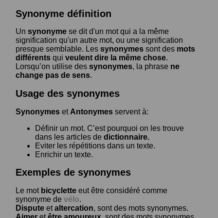
Synonyme définition
Un
synonyme
se dit d'un mot qui a la même
signification qu'un autre mot, ou une signification
presque semblable. Les
synonymes
sont des
mots
différents
qui
veulent dire la même chose
.
Lorsqu’on utilise des
synonymes
, la phrase
ne
change pas de sens
.
Usage des synonymes
Synonymes
et
Antonymes
servent à:
Définir un mot. C’est pourquoi on les trouve
dans les articles de
dictionnaire.
Eviter les répétitions dans un texte.
Enrichir un texte.
Exemples de synonymes
Le mot
bicyclette
eut être considéré comme
synonyme de
vélo
.
Dispute
et
altercation
, sont des mots synonymes.
Aimer
et
être amoureux
, sont des mots synonymes.