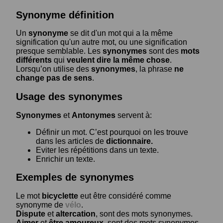
Synonyme définition
Un
synonyme
se dit d'un mot qui a la même
signification qu'un autre mot, ou une signification
presque semblable. Les
synonymes
sont des
mots
différents
qui
veulent dire la même chose
.
Lorsqu’on utilise des
synonymes
, la phrase
ne
change pas de sens
.
Usage des synonymes
Synonymes
et
Antonymes
servent à:
Définir un mot. C’est pourquoi on les trouve
dans les articles de
dictionnaire.
Eviter les répétitions dans un texte.
Enrichir un texte.
Exemples de synonymes
Le mot
bicyclette
eut être considéré comme
synonyme de
vélo
.
Dispute
et
altercation
, sont des mots synonymes.
Aimer
et
être amoureux
, sont des mots synonymes.