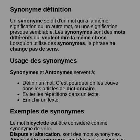
Synonyme définition
Un
synonyme
se dit d'un mot qui a la même
signification qu'un autre mot, ou une signification
presque semblable. Les
synonymes
sont des
mots
différents
qui
veulent dire la même chose
.
Lorsqu’on utilise des
synonymes
, la phrase
ne
change pas de sens
.
Usage des synonymes
Synonymes
et
Antonymes
servent à:
Définir un mot. C’est pourquoi on les trouve
dans les articles de
dictionnaire.
Eviter les répétitions dans un texte.
Enrichir un texte.
Exemples de synonymes
Le mot
bicyclette
eut être considéré comme
synonyme de
vélo
.
Dispute
et
altercation
, sont des mots synonymes.
Aimer
et
être amoureux
, sont des mots synonymes.