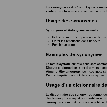
Un
synonyme
se dit d'un mot qui a la même
veulent dire la même chose
. Lorsqu’on ut
Usage des synonymes
Synonymes
et
Antonymes
servent à:
Définir un mot. C’est pourquoi on les tr
Eviter les répétitions dans un texte.
Enrichir un texte.
Exemples de synonymes
Le mot
bicyclette
eut être considéré com
Dispute
et
altercation
, sont des mots syn
Aimer
et
être amoureux
, sont des mots s
Peur
et
inquiétude
sont deux synonymes que
Usage d’un dictionnaire 
Le
dictionnaire des synonymes
permet de 
des termes plus adéquat pour restituer un trai
synonymes
permet d’éviter une répétition d