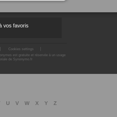
à vos favoris
Cookies settings
nonymes est gratuite et réservée à un usage
toriale de Synonymo.fr
T
U
V
W
X
Y
Z