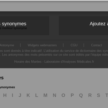
es synonymes
Ajoutez 
 le meilleur synonyme
Antonyme
Widgets webmasters
CGU
Contact
ont donnés à titre indicatif. L'utilisation du service de dictionnaire des sy
. Les antonymes des mots présentés sur ce site sont édités par l’équipe édi
Horaire des Marées
-
Laboratoire d'Analyses Médicales.fr
es
 synonymes
H
I
J
K
L
M
N
O
P
Q
R
S