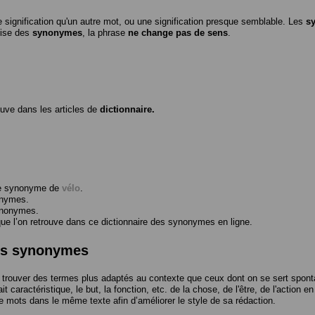
 signification qu'un autre mot, ou une signification presque semblable. Les
s
ilise des
synonymes
, la phrase
ne change pas de sens
.
ouve dans les articles de
dictionnaire.
me synonyme de
vélo
.
onymes.
ynonymes.
 l’on retrouve dans ce dictionnaire des synonymes en ligne.
des synonymes
trouver des termes plus adaptés au contexte que ceux dont on se sert spont
t caractéristique, le but, la fonction, etc. de la chose, de l'être, de l'action e
e mots dans le même texte afin d’améliorer le style de sa rédaction.