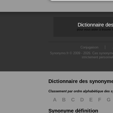
Dictionnaire d
pour vous aider à trouver
Conjugaison
Synonymo.fr © 2009 - 2026. Ces synonymes s
strictement personnel
Dictionnaire des synonym
Classement par ordre alphabétique des
A
B
C
D
E
F
G
Synonyme définition