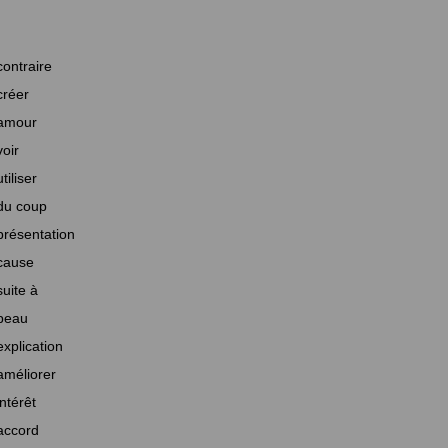
contraire
créer
amour
voir
utiliser
du coup
présentation
cause
suite à
beau
explication
améliorer
intérêt
accord