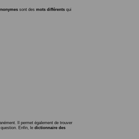
ynonymes
sont des
mots différents
qui
anément. Il permet également de trouver
n question. Enfin, le
dictionnaire des