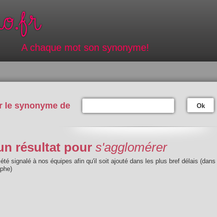
A chaque mot son synonyme!
r le synonyme de
Ok
n résultat pour
s'agglomérer
été signalé à nos équipes afin qu'il soit ajouté dans les plus bref délais (dans
aphe)