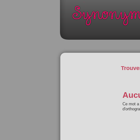
Trouve
Aucu
Ce mot a 
d'orthogr