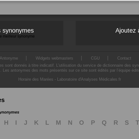
es synonymes
Ajoutez 
 le meilleur synonyme
Antonyme
Widgets webmasters
CGU
Contact
ont donnés à titre indicatif. L'utilisation du service de dictionnaire des sy
. Les antonymes des mots présentés sur ce site sont édités par l’équipe édi
Horaire des Marées
-
Laboratoire d'Analyses Médicales.fr
es
 synonymes
H
I
J
K
L
M
N
O
P
Q
R
S