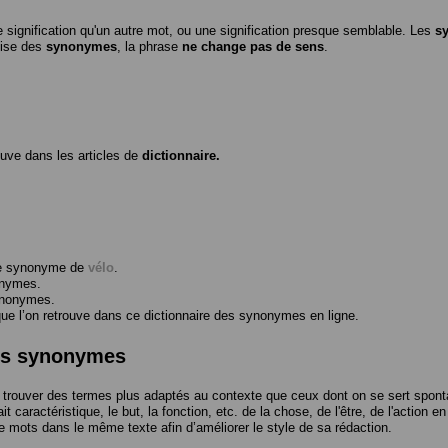
 signification qu'un autre mot, ou une signification presque semblable. Les
s
ilise des
synonymes
, la phrase
ne change pas de sens
.
ouve dans les articles de
dictionnaire.
me synonyme de
vélo
.
onymes.
ynonymes.
 l’on retrouve dans ce dictionnaire des synonymes en ligne.
des synonymes
trouver des termes plus adaptés au contexte que ceux dont on se sert spont
t caractéristique, le but, la fonction, etc. de la chose, de l'être, de l'action e
e mots dans le même texte afin d’améliorer le style de sa rédaction.