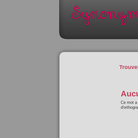
Trouve
Aucu
Ce mot a 
d'orthogr