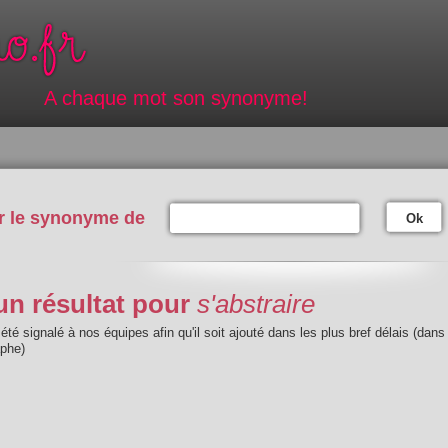
A chaque mot son synonyme!
r le synonyme de
Ok
n résultat pour
s'abstraire
été signalé à nos équipes afin qu'il soit ajouté dans les plus bref délais (dans
aphe)