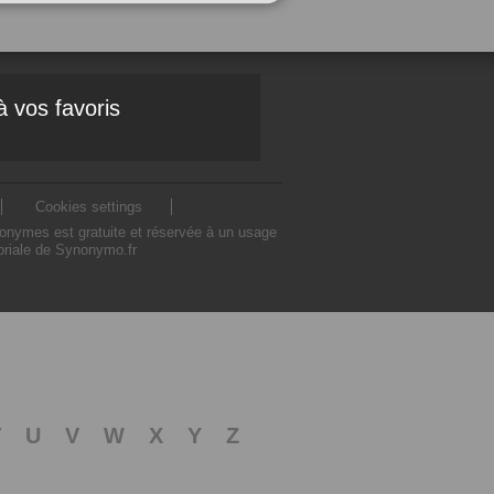
à vos favoris
Cookies settings
nonymes est gratuite et réservée à un usage
toriale de Synonymo.fr
T
U
V
W
X
Y
Z