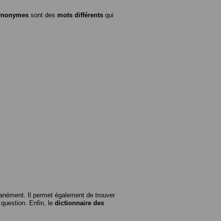
ynonymes
sont des
mots différents
qui
anément. Il permet également de trouver
n question. Enfin, le
dictionnaire des