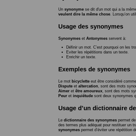
Un
synonyme
se dit d'un mot qui a la même
veulent dire la même chose
. Lorsqu’on ut
Usage des synonymes
Synonymes
et
Antonymes
servent à:
Définir un mot. C’est pourquoi on les tr
Eviter les répétitions dans un texte.
Enrichir un texte.
Exemples de synonymes
Le mot
bicyclette
eut être considéré com
Dispute
et
altercation
, sont des mots syn
Aimer
et
être amoureux
, sont des mots s
Peur
et
inquiétude
sont deux synonymes que
Usage d’un dictionnaire 
Le
dictionnaire des synonymes
permet de 
des termes plus adéquat pour restituer un trai
synonymes
permet d’éviter une répétition d