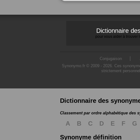
Dictionnaire d
pour vous aider à trouver
Conjugaison
Synonymo.fr © 2009 - 2026. Ces synonymes s
strictement personnel
Dictionnaire des synonym
Classement par ordre alphabétique des
A
B
C
D
E
F
G
Synonyme définition