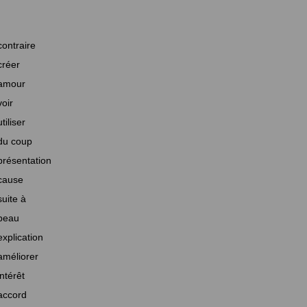
contraire
créer
amour
voir
utiliser
du coup
présentation
cause
suite à
beau
explication
améliorer
intérêt
accord