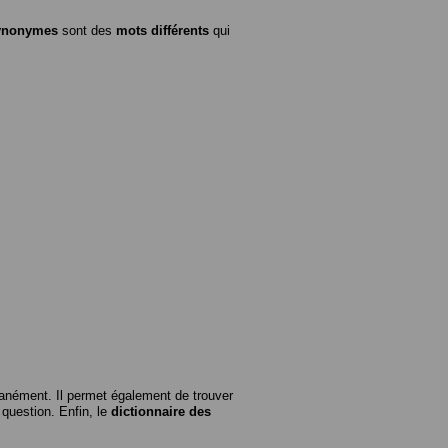
ynonymes
sont des
mots différents
qui
anément. Il permet également de trouver
n question. Enfin, le
dictionnaire des