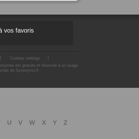
à vos favoris
Cookies settings
nonymes est gratuite et réservée à un usage
toriale de Synonymo.fr
T
U
V
W
X
Y
Z