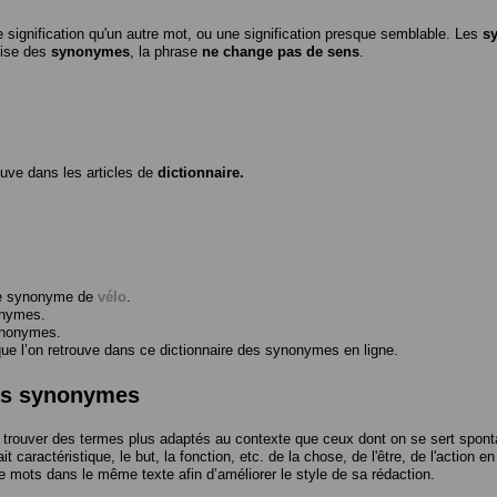
 signification qu'un autre mot, ou une signification presque semblable. Les
s
ilise des
synonymes
, la phrase
ne change pas de sens
.
ouve dans les articles de
dictionnaire.
me synonyme de
vélo
.
onymes.
ynonymes.
 l’on retrouve dans ce dictionnaire des synonymes en ligne.
des synonymes
trouver des termes plus adaptés au contexte que ceux dont on se sert spont
t caractéristique, le but, la fonction, etc. de la chose, de l'être, de l'action e
e mots dans le même texte afin d’améliorer le style de sa rédaction.