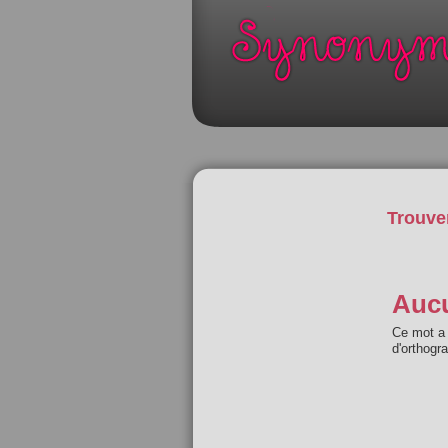
Trouve
Aucu
Ce mot a 
d'orthogr