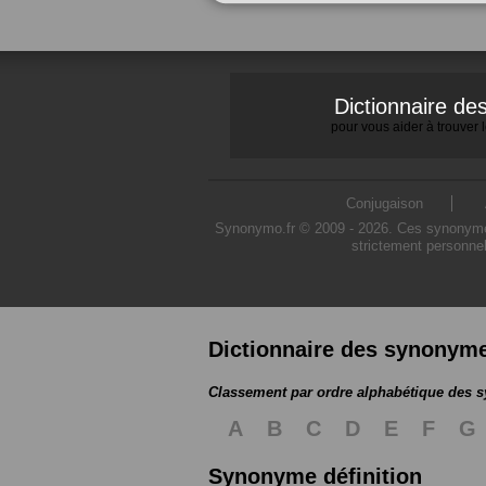
Dictionnaire d
pour vous aider à trouver
Conjugaison
Synonymo.fr © 2009 - 2026. Ces synonymes s
strictement personnel
Dictionnaire des synonym
Classement par ordre alphabétique des
A
B
C
D
E
F
G
Synonyme définition