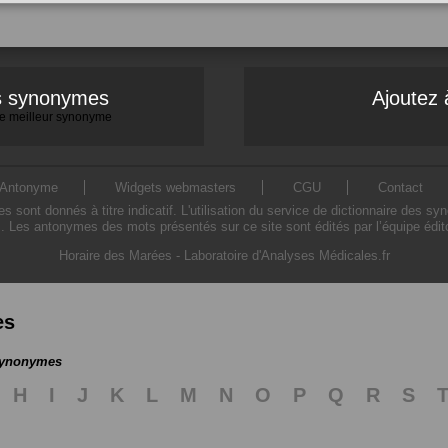
es synonymes
Ajoutez 
 le meilleur synonyme
Antonyme
Widgets webmasters
CGU
Contact
ont donnés à titre indicatif. L'utilisation du service de dictionnaire des sy
. Les antonymes des mots présentés sur ce site sont édités par l’équipe édi
Horaire des Marées
-
Laboratoire d'Analyses Médicales.fr
es
 synonymes
H
I
J
K
L
M
N
O
P
Q
R
S