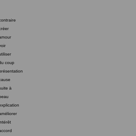
contraire
créer
amour
voir
utiliser
du coup
présentation
cause
suite à
beau
explication
améliorer
intérêt
accord