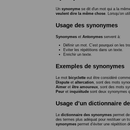
Un
synonyme
se dit d'un mot qui a la même
veulent dire la même chose
. Lorsqu’on ut
Usage des synonymes
Synonymes
et
Antonymes
servent à:
Définir un mot. C’est pourquoi on les tr
Eviter les répétitions dans un texte.
Enrichir un texte.
Exemples de synonymes
Le mot
bicyclette
eut être considéré com
Dispute
et
altercation
, sont des mots syn
Aimer
et
être amoureux
, sont des mots s
Peur
et
inquiétude
sont deux synonymes que
Usage d’un dictionnaire 
Le
dictionnaire des synonymes
permet de 
des termes plus adéquat pour restituer un trai
synonymes
permet d’éviter une répétition d