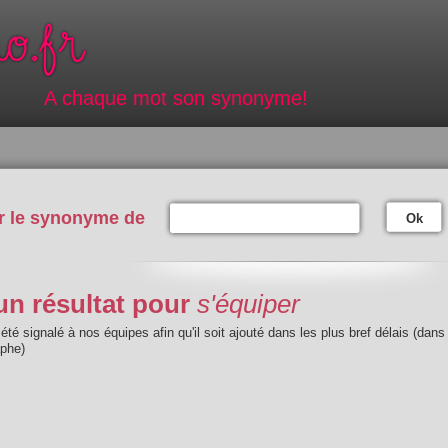
A chaque mot son synonyme!
r le synonyme de
Ok
n résultat pour
s'équiper
été signalé à nos équipes afin qu'il soit ajouté dans les plus bref délais (dans
aphe)