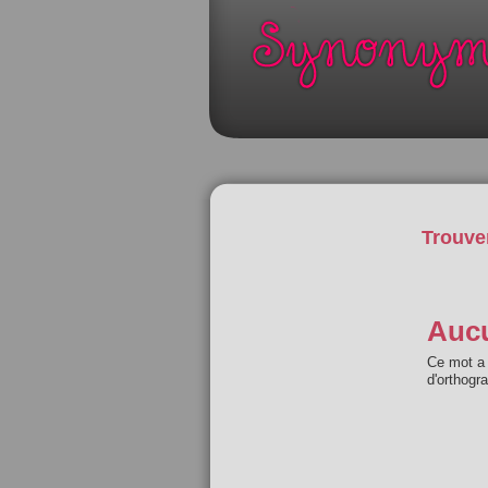
Trouve
Aucu
Ce mot a 
d'orthogr