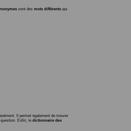
ynonymes
sont des
mots différents
qui
anément. Il permet également de trouver
n question. Enfin, le
dictionnaire des