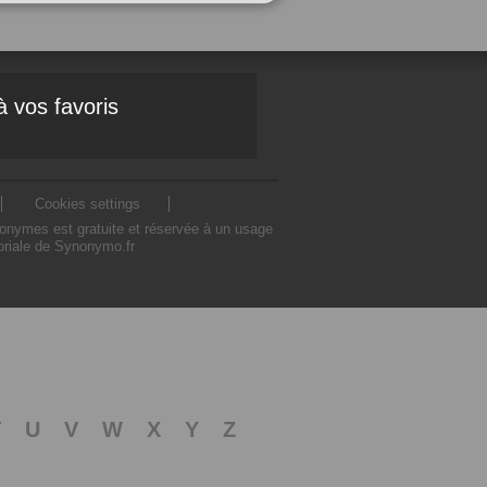
à vos favoris
Cookies settings
nonymes est gratuite et réservée à un usage
toriale de Synonymo.fr
T
U
V
W
X
Y
Z