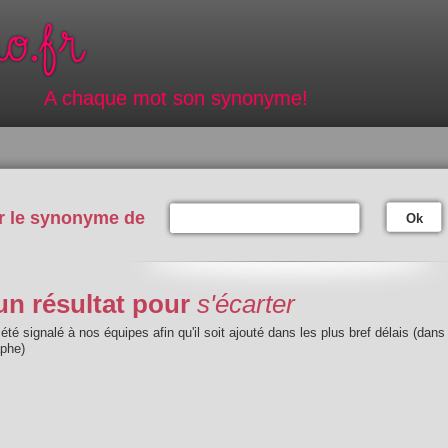
A chaque mot son synonyme!
r le synonyme de
Ok
n résultat pour
s'écarter
été signalé à nos équipes afin qu'il soit ajouté dans les plus bref délais (dans
aphe)