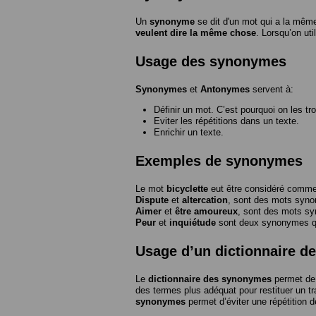
Un
synonyme
se dit d'un mot qui a la même
veulent dire la même chose
. Lorsqu’on ut
Usage des synonymes
Synonymes
et
Antonymes
servent à:
Définir un mot. C’est pourquoi on les tr
Eviter les répétitions dans un texte.
Enrichir un texte.
Exemples de synonymes
Le mot
bicyclette
eut être considéré com
Dispute
et
altercation
, sont des mots syn
Aimer
et
être amoureux
, sont des mots s
Peur
et
inquiétude
sont deux synonymes que
Usage d’un dictionnaire 
Le
dictionnaire des synonymes
permet de 
des termes plus adéquat pour restituer un trai
synonymes
permet d’éviter une répétition d