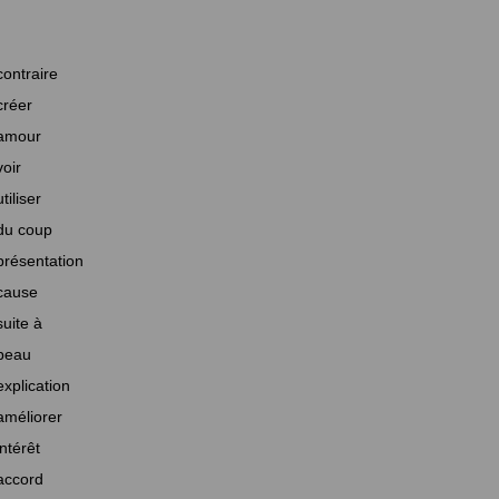
contraire
créer
amour
voir
utiliser
du coup
présentation
cause
suite à
beau
explication
améliorer
intérêt
accord