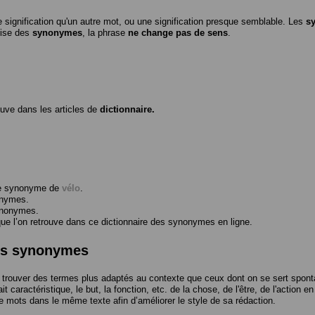
 signification qu'un autre mot, ou une signification presque semblable. Les
s
ilise des
synonymes
, la phrase
ne change pas de sens
.
ouve dans les articles de
dictionnaire.
me synonyme de
vélo
.
onymes.
ynonymes.
 l’on retrouve dans ce dictionnaire des synonymes en ligne.
des synonymes
trouver des termes plus adaptés au contexte que ceux dont on se sert spont
t caractéristique, le but, la fonction, etc. de la chose, de l'être, de l'action e
e mots dans le même texte afin d’améliorer le style de sa rédaction.