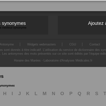
es synonymes
Ajoutez 
 le meilleur synonyme
Antonyme
Widgets webmasters
CGU
Contact
ont donnés à titre indicatif. L'utilisation du service de dictionnaire des sy
. Les antonymes des mots présentés sur ce site sont édités par l’équipe édi
Horaire des Marées
-
Laboratoire d'Analyses Médicales.fr
es
 synonymes
H
I
J
K
L
M
N
O
P
Q
R
S