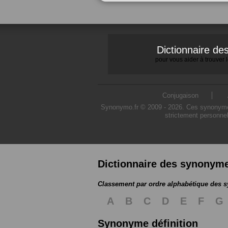
Dictionnaire d
pour vous aider à trouver
Conjugaison
Synonymo.fr © 2009 - 2026. Ces synonymes s
strictement personnel
Dictionnaire des synonym
Classement par ordre alphabétique des
A
B
C
D
E
F
G
Synonyme définition