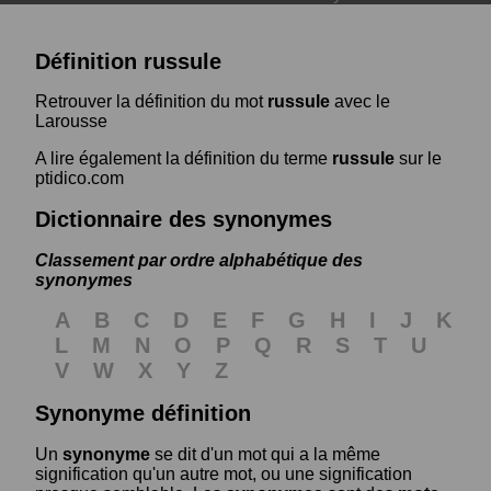
Définition russule
Retrouver la définition du mot
russule
avec le
Larousse
A lire également la définition du terme
russule
sur le
ptidico.com
Dictionnaire des synonymes
Classement par ordre alphabétique des
synonymes
A
B
C
D
E
F
G
H
I
J
K
L
M
N
O
P
Q
R
S
T
U
V
W
X
Y
Z
Synonyme définition
Un
synonyme
se dit d'un mot qui a la même
signification qu'un autre mot, ou une signification