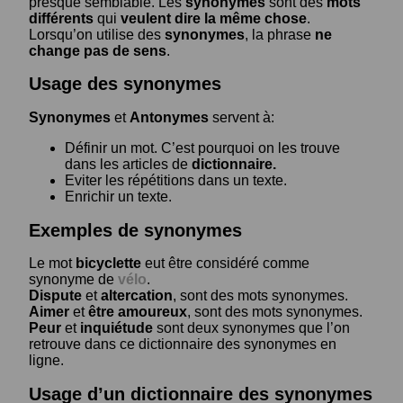
presque semblable. Les
synonymes
sont des
mots
différents
qui
veulent dire la même chose
.
Lorsqu’on utilise des
synonymes
, la phrase
ne
change pas de sens
.
Usage des synonymes
Synonymes
et
Antonymes
servent à:
Définir un mot. C’est pourquoi on les trouve
dans les articles de
dictionnaire.
Eviter les répétitions dans un texte.
Enrichir un texte.
Exemples de synonymes
Le mot
bicyclette
eut être considéré comme
synonyme de
vélo
.
Dispute
et
altercation
, sont des mots synonymes.
Aimer
et
être amoureux
, sont des mots synonymes.
Peur
et
inquiétude
sont deux synonymes que l’on
retrouve dans ce dictionnaire des synonymes en
ligne.
Usage d’un dictionnaire des synonymes