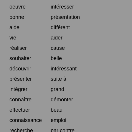
oeuvre
intéresser
bonne
présentation
aide
différent
vie
aider
réaliser
cause
souhaiter
belle
découvrir
intéressant
présenter
suite à
intégrer
grand
connaître
démonter
effectuer
beau
connaissance
emploi
recherche
par contre