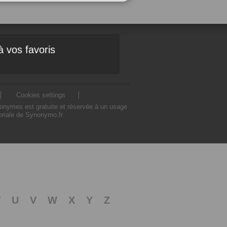
à vos favoris
Cookies settings
nonymes est gratuite et réservée à un usage
toriale de Synonymo.fr
T
U
V
W
X
Y
Z