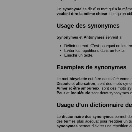
Un
synonyme
se dit d'un mot qui a la même
veulent dire la même chose
. Lorsqu’on ut
Usage des synonymes
Synonymes
et
Antonymes
servent à:
Définir un mot. C’est pourquoi on les tr
Eviter les répétitions dans un texte.
Enrichir un texte.
Exemples de synonymes
Le mot
bicyclette
eut être considéré com
Dispute
et
altercation
, sont des mots syn
Aimer
et
être amoureux
, sont des mots s
Peur
et
inquiétude
sont deux synonymes que
Usage d’un dictionnaire 
Le
dictionnaire des synonymes
permet de 
des termes plus adéquat pour restituer un trai
synonymes
permet d’éviter une répétition d