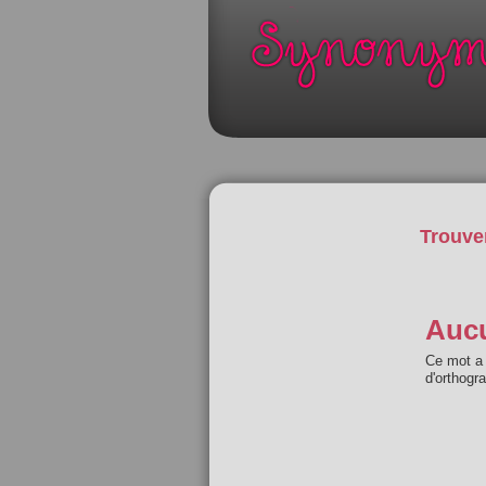
Trouve
Aucu
Ce mot a 
d'orthogr