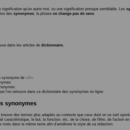
 signification qu'un autre mot, ou une signification presque semblable. Les
s
ilise des
synonymes
, la phrase
ne change pas de sens
.
ouve dans les articles de
dictionnaire.
me synonyme de
vélo
.
onymes.
ynonymes.
 l’on retrouve dans ce dictionnaire des synonymes en ligne.
des synonymes
trouver des termes plus adaptés au contexte que ceux dont on se sert spont
t caractéristique, le but, la fonction, etc. de la chose, de l'être, de l'action e
e mots dans le même texte afin d’améliorer le style de sa rédaction.