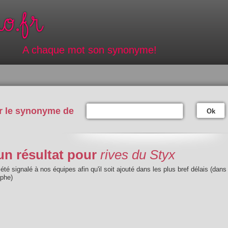
A chaque mot son synonyme!
r le synonyme de
Ok
n résultat pour
rives du Styx
été signalé à nos équipes afin qu'il soit ajouté dans les plus bref délais (dans
aphe)