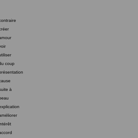
contraire
créer
amour
voir
utiliser
du coup
présentation
cause
suite à
beau
explication
améliorer
intérêt
accord