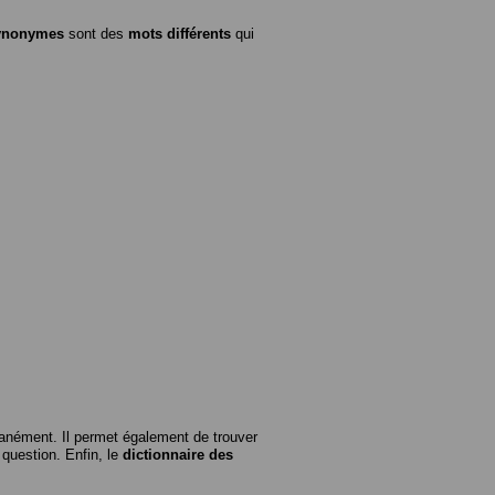
ynonymes
sont des
mots différents
qui
anément. Il permet également de trouver
n question. Enfin, le
dictionnaire des