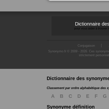
Dictionnaire d
pour vous aider à trouver
Conjugaison
Synonymo.fr © 2009 - 2026. Ces synonymes s
strictement personnel
Dictionnaire des synonym
Classement par ordre alphabétique des
A
B
C
D
E
F
G
Synonyme définition