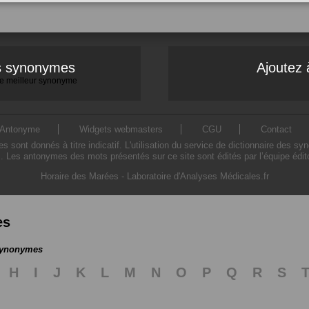
es synonymes
Ajoutez 
 le meilleur synonyme
Antonyme
Widgets webmasters
CGU
Contact
ont donnés à titre indicatif. L'utilisation du service de dictionnaire des sy
. Les antonymes des mots présentés sur ce site sont édités par l’équipe édi
Horaire des Marées
-
Laboratoire d'Analyses Médicales.fr
es
 synonymes
H
I
J
K
L
M
N
O
P
Q
R
S