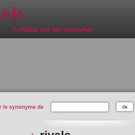
A chaque mot son synonyme!
r le synonyme de
Ok