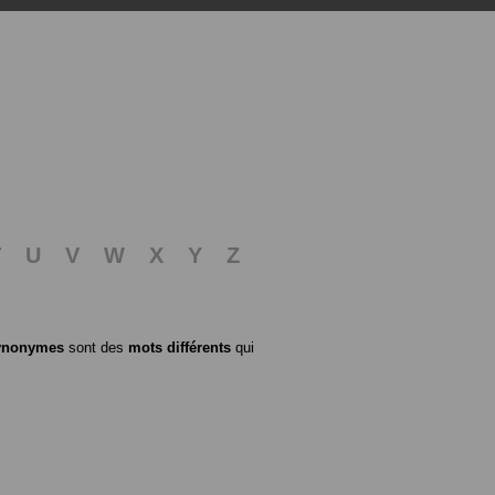
T
U
V
W
X
Y
Z
ynonymes
sont des
mots différents
qui