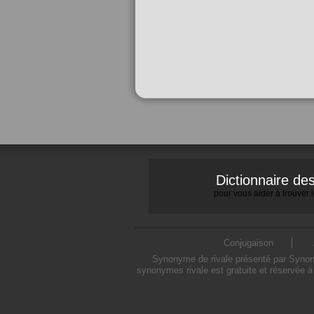
Dictionnaire d
pour vous aider à trouver
Conjugaison
Synonyme de rivale présenté par Synonym
synonymes rivale est gratuite et réservée à