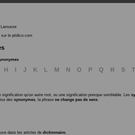
 Larousse
sur le ptidico.com
es
 synonymes
H
I
J
K
L
M
N
O
P
Q
R
S
 signification qu'un autre mot, ou une signification presque semblable. Les
s
ilise des
synonymes
, la phrase
ne change pas de sens
.
ouve dans les articles de
dictionnaire.