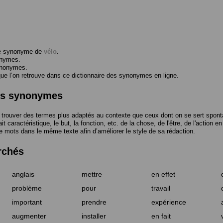
me synonyme de
vélo
.
onymes.
ynonymes.
 l’on retrouve dans ce dictionnaire des synonymes en ligne.
des synonymes
trouver des termes plus adaptés au contexte que ceux dont on se sert spont
t caractéristique, le but, la fonction, etc. de la chose, de l'être, de l'action e
e mots dans le même texte afin d’améliorer le style de sa rédaction.
rchés
anglais
mettre
en effet
problème
pour
travail
important
prendre
expérience
augmenter
installer
en fait