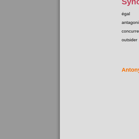
Syn
égal
antagoni
concurre
outsider
Anton