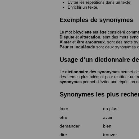
Eviter les répétitions dans un texte.
Enrichir un texte.
Exemples de synonymes
Le mot
bicyclette
eut être considéré com
Dispute
et
altercation
, sont des mots syn
Aimer
et
être amoureux
, sont des mots s
Peur
et
inquiétude
sont deux synonymes que
Usage d’un dictionnaire 
Le
dictionnaire des synonymes
permet de 
des termes plus adéquat pour restituer un trai
synonymes
permet d’éviter une répétition d
Synonymes les plus reche
faire
en plus
être
avoir
demander
bien
dire
trouver