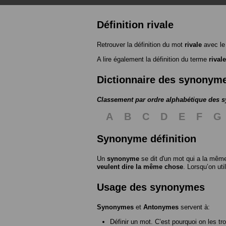
Définition rivale
Retrouver la définition du mot
rivale
avec le
A lire également la définition du terme
rivale
Dictionnaire des synonym
Classement par ordre alphabétique des
A
B
C
D
E
F
G
Synonyme définition
Un
synonyme
se dit d'un mot qui a la même
veulent dire la même chose
. Lorsqu’on ut
Usage des synonymes
Synonymes
et
Antonymes
servent à:
Définir un mot. C’est pourquoi on les tr