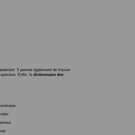
anément. Il permet également de trouver
n question. Enfin, le
dictionnaire des
contraire
créer
amour
voir