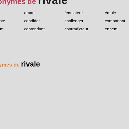
rivale
onymes de
amant
émulateur
émule
ste
candidat
challenger
combattant
nt
contendant
contradicteur
ennemi
rivale
ymes de