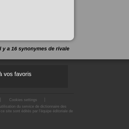
Il y a 16 synonymes de
rivale
à vos favoris
Cookies settings
ilisation du service de dictionnaire des
 site sont édités par l’équipe éditoriale de