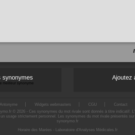
es synonymes
Ajoutez 
 le meilleur synonyme
Antonyme
Widgets webmasters
CGU
Contact
o.fr © 2026 - Ces synonymes du mot rivale sont donnés à titre indicatif. L'ut
 un usage strictement personnel. Les synonymes du mot rivale présentés sur ce
synonymo.fr
Horaire des Marées
-
Laboratoire d'Analyses Médicales.fr