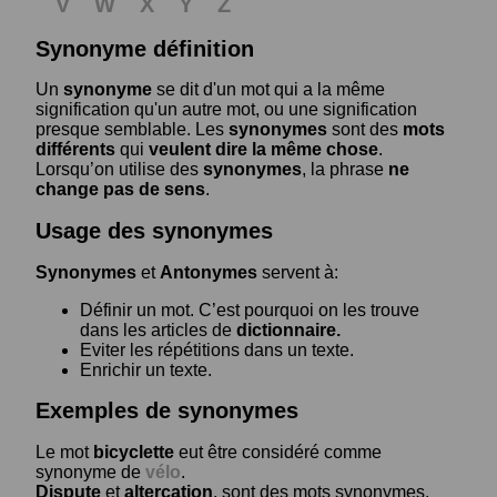
V
W
X
Y
Z
Synonyme définition
Un
synonyme
se dit d'un mot qui a la même
signification qu'un autre mot, ou une signification
presque semblable. Les
synonymes
sont des
mots
différents
qui
veulent dire la même chose
.
Lorsqu’on utilise des
synonymes
, la phrase
ne
change pas de sens
.
Usage des synonymes
Synonymes
et
Antonymes
servent à:
Définir un mot. C’est pourquoi on les trouve
dans les articles de
dictionnaire.
Eviter les répétitions dans un texte.
Enrichir un texte.
Exemples de synonymes
Le mot
bicyclette
eut être considéré comme
synonyme de
vélo
.
Dispute
et
altercation
, sont des mots synonymes.