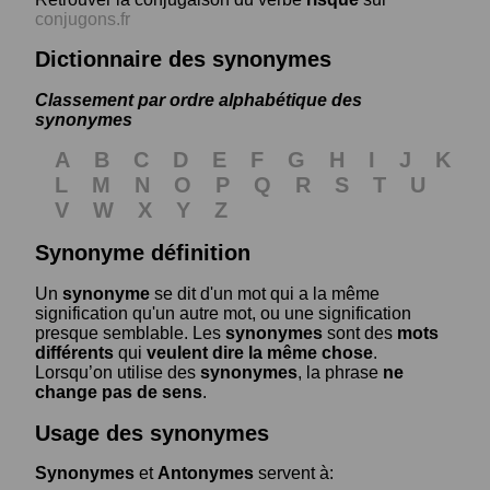
conjugons.fr
Dictionnaire des synonymes
Classement par ordre alphabétique des
synonymes
A
B
C
D
E
F
G
H
I
J
K
L
M
N
O
P
Q
R
S
T
U
V
W
X
Y
Z
Synonyme définition
Un
synonyme
se dit d'un mot qui a la même
signification qu'un autre mot, ou une signification
presque semblable. Les
synonymes
sont des
mots
différents
qui
veulent dire la même chose
.
Lorsqu’on utilise des
synonymes
, la phrase
ne
change pas de sens
.
Usage des synonymes
Synonymes
et
Antonymes
servent à: