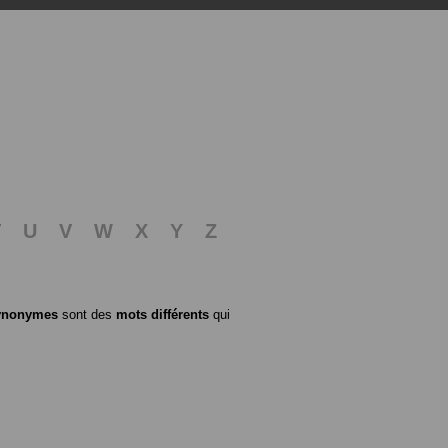
T
U
V
W
X
Y
Z
ynonymes
sont des
mots différents
qui