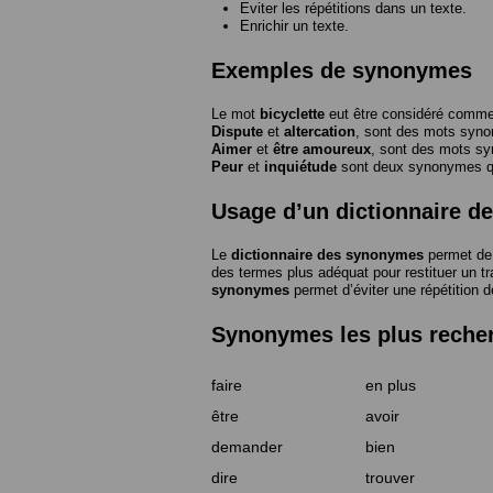
Eviter les répétitions dans un texte.
Enrichir un texte.
Exemples de synonymes
Le mot
bicyclette
eut être considéré com
Dispute
et
altercation
, sont des mots syn
Aimer
et
être amoureux
, sont des mots s
Peur
et
inquiétude
sont deux synonymes que
Usage d’un dictionnaire 
Le
dictionnaire des synonymes
permet de 
des termes plus adéquat pour restituer un trai
synonymes
permet d’éviter une répétition d
Synonymes les plus reche
faire
en plus
être
avoir
demander
bien
dire
trouver