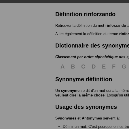
Définition rinforzando
Retrouver la définition du mot
rinforzando
a
A lire également la définition du terme
rinfo
Dictionnaire des synonym
Classement par ordre alphabétique des
A
B
C
D
E
F
G
Synonyme définition
Un
synonyme
se dit d'un mot qui a la même
veulent dire la même chose
. Lorsqu’on ut
Usage des synonymes
Synonymes
et
Antonymes
servent à:
Définir un mot. C’est pourquoi on les tr