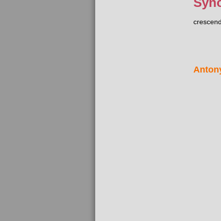
Syn
crescen
Anton