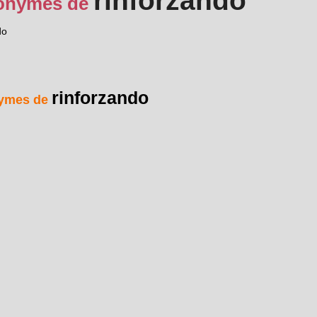
rinforzando
onymes de
do
rinforzando
ymes de