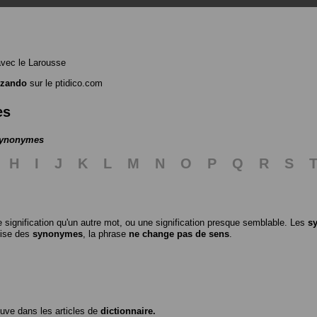
vec le Larousse
rzando
sur le ptidico.com
es
 synonymes
H
I
J
K
L
M
N
O
P
Q
R
S
 signification qu'un autre mot, ou une signification presque semblable. Les
s
ilise des
synonymes
, la phrase
ne change pas de sens
.
ouve dans les articles de
dictionnaire.