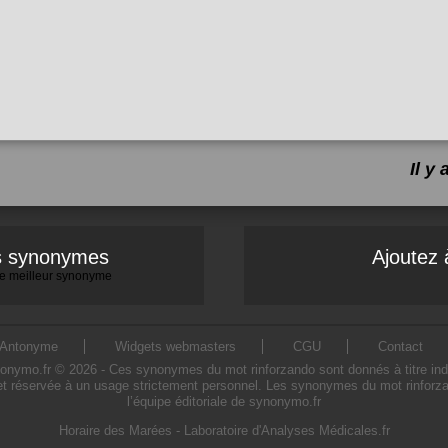
Il y
es synonymes
Ajoutez 
 le meilleur synonyme
Antonyme
Widgets webmasters
CGU
Contact
ymo.fr © 2026 - Ces synonymes du mot rinforzando sont donnés à titre indicati
et réservée à un usage strictement personnel. Les synonymes du mot rinforzan
l’équipe éditoriale de synonymo.fr
Horaire des Marées
-
Laboratoire d'Analyses Médicales.fr