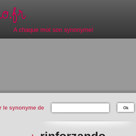
A chaque mot son synonyme!
r le synonyme de
Ok