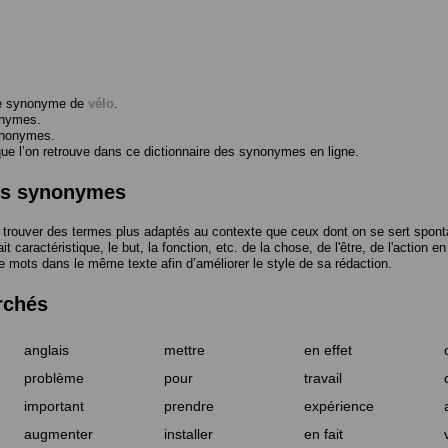
me synonyme de
vélo
.
onymes.
ynonymes.
 l’on retrouve dans ce dictionnaire des synonymes en ligne.
des synonymes
trouver des termes plus adaptés au contexte que ceux dont on se sert spont
t caractéristique, le but, la fonction, etc. de la chose, de l'être, de l'action e
e mots dans le même texte afin d’améliorer le style de sa rédaction.
rchés
anglais
mettre
en effet
problème
pour
travail
important
prendre
expérience
augmenter
installer
en fait