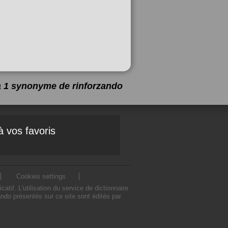
 a 1 synonyme de
rinforzando
à vos favoris
Cookies settings
f. L'utilisation du service de dictionnaire
do présentés sur ce site sont édités par