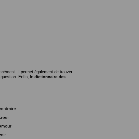
anément. Il permet également de trouver
n question. Enfin, le
dictionnaire des
contraire
créer
amour
voir