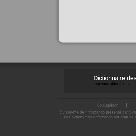
Dictionnaire d
pour vous aider à trouver
Conjugaison
Synonyme de rinforzando présenté par Synon
des synonymes rinforzando est gratuite 