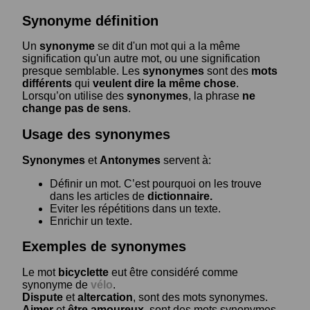
Synonyme définition
Un
synonyme
se dit d'un mot qui a la même
signification qu'un autre mot, ou une signification
presque semblable. Les
synonymes
sont des
mots
différents
qui
veulent dire la même chose
.
Lorsqu’on utilise des
synonymes
, la phrase
ne
change pas de sens
.
Usage des synonymes
Synonymes
et
Antonymes
servent à:
Définir un mot. C’est pourquoi on les trouve
dans les articles de
dictionnaire.
Eviter les répétitions dans un texte.
Enrichir un texte.
Exemples de synonymes
Le mot
bicyclette
eut être considéré comme
synonyme de
vélo
.
Dispute
et
altercation
, sont des mots synonymes.
Aimer
et
être amoureux
, sont des mots synonymes.