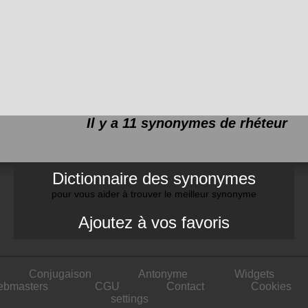
Il y a 11 synonymes de
rhéteur
Dictionnaire des synonymes
pour vous aider à trouver le meilleur synonyme
Ajoutez à vos favoris
Conjugaison
Antonyme
Widgets
ebmasters
CGU
Contact
Cookies
settings