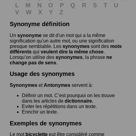
L
M
N
O
P
Q
R
S
T
U
V
W
X
Y
Z
Synonyme définition
Un
synonyme
se dit d'un mot qui a la même
signification qu'un autre mot, ou une signification
presque semblable. Les
synonymes
sont des
mots
différents
qui
veulent dire la même chose
.
Lorsqu’on utilise des
synonymes
, la phrase
ne
change pas de sens
.
Usage des synonymes
Synonymes
et
Antonymes
servent à:
Définir un mot. C’est pourquoi on les trouve
dans les articles de
dictionnaire.
Eviter les répétitions dans un texte.
Enrichir un texte.
Exemples de synonymes
Le mot
bicyclette
eut être considéré comme