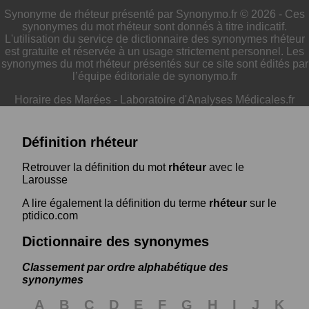
Synonyme de rhéteur présenté par Synonymo.fr © 2026 - Ces
synonymes du mot rhéteur sont donnés à titre indicatif.
L'utilisation du service de dictionnaire des synonymes rhéteur
est gratuite et réservée à un usage strictement personnel. Les
synonymes du mot rhéteur présentés sur ce site sont édités par
l’équipe éditoriale de synonymo.fr
Horaire des Marées
-
Laboratoire d'Analyses Médicales.fr
Définition rhéteur
Retrouver la définition du mot
rhéteur
avec le
Larousse
A lire également la définition du terme
rhéteur
sur le
ptidico.com
Dictionnaire des synonymes
Classement par ordre alphabétique des
synonymes
A
B
C
D
E
F
G
H
I
J
K