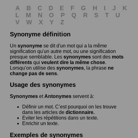
A
B
C
D
E
F
G
H
I
J
K
L
M
N
O
P
Q
R
S
T
U
V
W
X
Y
Z
Synonyme définition
Un
synonyme
se dit d'un mot qui a la même
signification qu'un autre mot, ou une signification
presque semblable. Les
synonymes
sont des
mots
différents
qui
veulent dire la même chose
.
Lorsqu’on utilise des
synonymes
, la phrase
ne
change pas de sens
.
Usage des synonymes
Synonymes
et
Antonymes
servent à:
Définir un mot. C’est pourquoi on les trouve
dans les articles de
dictionnaire.
Eviter les répétitions dans un texte.
Enrichir un texte.
Exemples de synonymes