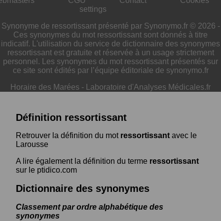
ebmasters
CGU
Contact
Cookies
settings
Synonyme de ressortissant présenté par Synonymo.fr © 2026 -
Ces synonymes du mot ressortissant sont donnés à titre
indicatif. L'utilisation du service de dictionnaire des synonymes
ressortissant est gratuite et réservée à un usage strictement
personnel. Les synonymes du mot ressortissant présentés sur
ce site sont édités par l’équipe éditoriale de synonymo.fr
Horaire des Marées
-
Laboratoire d'Analyses Médicales.fr
Définition ressortissant
Retrouver la définition du mot
ressortissant
avec le
Larousse
A lire également la définition du terme
ressortissant
sur le ptidico.com
Dictionnaire des synonymes
Classement par ordre alphabétique des
synonymes