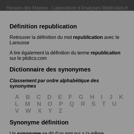
Horaire des Marées
-
Laboratoire d'Analyses Médicales.fr
Définition republication
Retrouver la définition du mot
republication
avec le
Larousse
A lire également la définition du terme
republication
sur le ptidico.com
Dictionnaire des synonymes
Classement par ordre alphabétique des
synonymes
A
B
C
D
E
F
G
H
I
J
K
L
M
N
O
P
Q
R
S
T
U
V
W
X
Y
Z
Synonyme définition
Un
synonyme
se dit d'un mot qui a la même