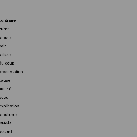
contraire
créer
amour
voir
utiliser
du coup
présentation
cause
suite à
beau
explication
améliorer
intérêt
accord