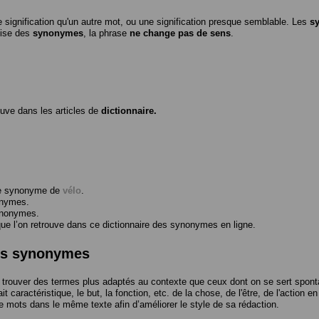
 signification qu'un autre mot, ou une signification presque semblable. Les
s
ilise des
synonymes
, la phrase
ne change pas de sens
.
ouve dans les articles de
dictionnaire.
me synonyme de
vélo
.
onymes.
ynonymes.
 l’on retrouve dans ce dictionnaire des synonymes en ligne.
des synonymes
trouver des termes plus adaptés au contexte que ceux dont on se sert spont
t caractéristique, le but, la fonction, etc. de la chose, de l'être, de l'action e
e mots dans le même texte afin d’améliorer le style de sa rédaction.