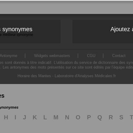
es synonymes
Ajoutez 
 le meilleur synonyme
Antonyme
Widgets webmasters
CGU
Contact
ont donnés à titre indicatif. L'utilisation du service de dictionnaire des sy
. Les antonymes des mots présentés sur ce site sont édités par l’équipe édi
Horaire des Marées
-
Laboratoire d'Analyses Médicales.fr
es
 synonymes
H
I
J
K
L
M
N
O
P
Q
R
S