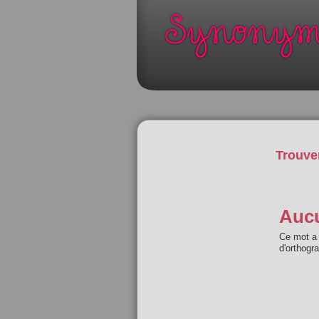
Trouve
Aucu
Ce mot a 
d'orthogr