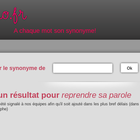
A chaque mot son synonyme!
r le synonyme de
Ok
n résultat pour
reprendre sa parole
été signalé à nos équipes afin qu'il soit ajouté dans les plus bref délais (dans
aphe)