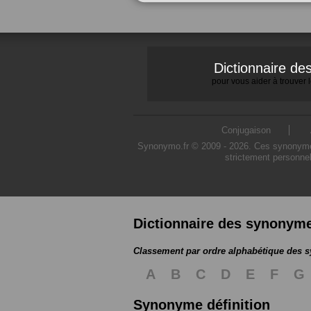
Dictionnaire d
pour vous aider à trouver
Conjugaison
Synonymo.fr © 2009 - 2026. Ces synonymes s
strictement personnel
Dictionnaire des synonym
Classement par ordre alphabétique des
A
B
C
D
E
F
G
Synonyme définition