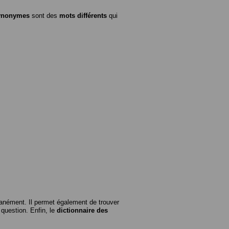
ynonymes
sont des
mots différents
qui
anément. Il permet également de trouver
n question. Enfin, le
dictionnaire des