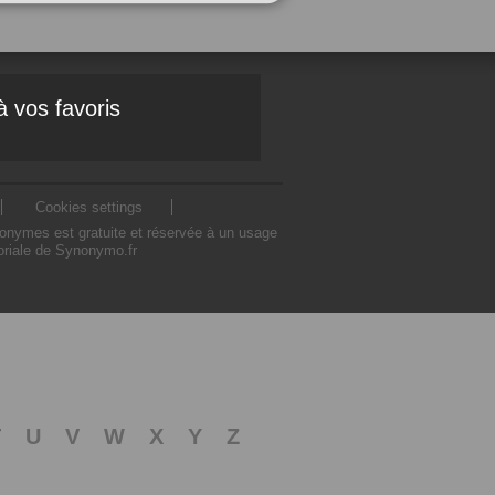
à vos favoris
Cookies settings
nonymes est gratuite et réservée à un usage
toriale de Synonymo.fr
T
U
V
W
X
Y
Z