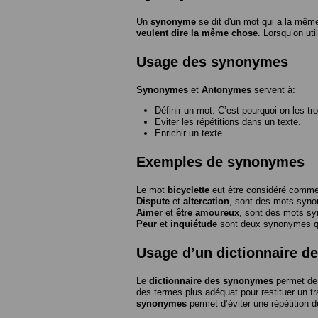
Un
synonyme
se dit d'un mot qui a la même
veulent dire la même chose
. Lorsqu’on ut
Usage des synonymes
Synonymes
et
Antonymes
servent à:
Définir un mot. C’est pourquoi on les tr
Eviter les répétitions dans un texte.
Enrichir un texte.
Exemples de synonymes
Le mot
bicyclette
eut être considéré com
Dispute
et
altercation
, sont des mots syn
Aimer
et
être amoureux
, sont des mots s
Peur
et
inquiétude
sont deux synonymes que
Usage d’un dictionnaire 
Le
dictionnaire des synonymes
permet de 
des termes plus adéquat pour restituer un trai
synonymes
permet d’éviter une répétition d