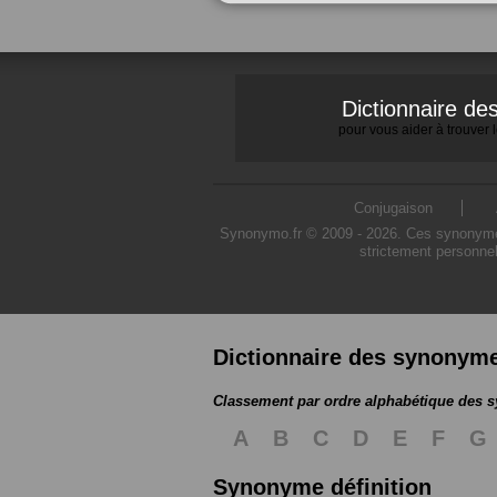
Dictionnaire d
pour vous aider à trouver
Conjugaison
Synonymo.fr © 2009 - 2026. Ces synonymes s
strictement personnel
Dictionnaire des synonym
Classement par ordre alphabétique des
A
B
C
D
E
F
G
Synonyme définition