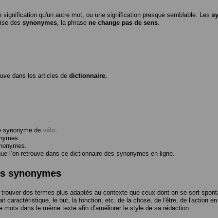
 signification qu'un autre mot, ou une signification presque semblable. Les
s
ilise des
synonymes
, la phrase
ne change pas de sens
.
ouve dans les articles de
dictionnaire.
me synonyme de
vélo
.
onymes.
ynonymes.
 l’on retrouve dans ce dictionnaire des synonymes en ligne.
des synonymes
trouver des termes plus adaptés au contexte que ceux dont on se sert spont
t caractéristique, le but, la fonction, etc. de la chose, de l'être, de l'action e
e mots dans le même texte afin d’améliorer le style de sa rédaction.