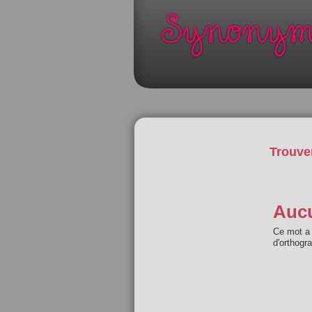
Trouve
Aucu
Ce mot a 
d'orthogr