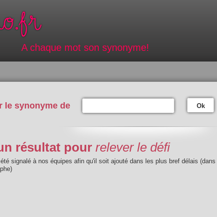
A chaque mot son synonyme!
r le synonyme de
Ok
n résultat pour
relever le défi
été signalé à nos équipes afin qu'il soit ajouté dans les plus bref délais (dans
aphe)