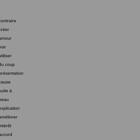
contraire
créer
amour
voir
utiliser
du coup
présentation
cause
suite à
beau
explication
améliorer
intérêt
accord