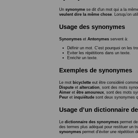
Un
synonyme
se dit d'un mot qui a la même
veulent dire la même chose
. Lorsqu’on ut
Usage des synonymes
Synonymes
et
Antonymes
servent à:
Définir un mot. C’est pourquoi on les tr
Eviter les répétitions dans un texte.
Enrichir un texte.
Exemples de synonymes
Le mot
bicyclette
eut être considéré com
Dispute
et
altercation
, sont des mots syn
Aimer
et
être amoureux
, sont des mots s
Peur
et
inquiétude
sont deux synonymes que
Usage d’un dictionnaire 
Le
dictionnaire des synonymes
permet de 
des termes plus adéquat pour restituer un trai
synonymes
permet d’éviter une répétition d