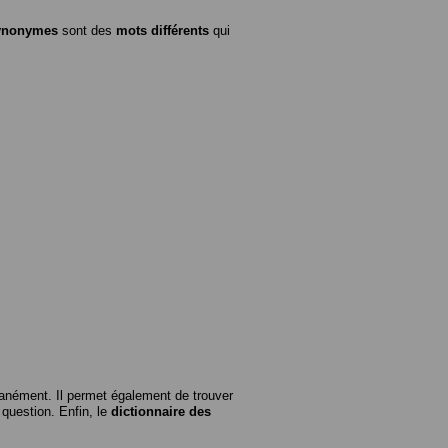
ynonymes
sont des
mots différents
qui
anément. Il permet également de trouver
n question. Enfin, le
dictionnaire des