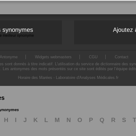
es synonymes
Ajoutez 
 le meilleur synonyme
Antonyme
Widgets webmasters
CGU
Contact
ont donnés à titre indicatif. L'utilisation du service de dictionnaire des sy
. Les antonymes des mots présentés sur ce site sont édités par l’équipe édi
Horaire des Marées
-
Laboratoire d'Analyses Médicales.fr
es
 synonymes
H
I
J
K
L
M
N
O
P
Q
R
S