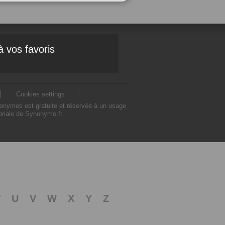
à vos favoris
Cookies settings
nonymes est gratuite et réservée à un usage
toriale de Synonymo.fr
T
U
V
W
X
Y
Z