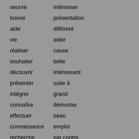
oeuvre
intéresser
bonne
présentation
aide
différent
vie
aider
réaliser
cause
souhaiter
belle
découvrir
intéressant
présenter
suite à
intégrer
grand
connaître
démonter
effectuer
beau
connaissance
emploi
recherche
par contre