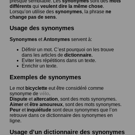
presque semblable. Les
synonymes
sont des
mots
différents
qui
veulent dire la même chose
.
Lorsqu’on utilise des
synonymes
, la phrase
ne
change pas de sens
.
Usage des synonymes
Synonymes
et
Antonymes
servent à:
Définir un mot. C’est pourquoi on les trouve
dans les articles de
dictionnaire.
Eviter les répétitions dans un texte.
Enrichir un texte.
Exemples de synonymes
Le mot
bicyclette
eut être considéré comme
synonyme de
vélo
.
Dispute
et
altercation
, sont des mots synonymes.
Aimer
et
être amoureux
, sont des mots synonymes.
Peur
et
inquiétude
sont deux synonymes que l’on
retrouve dans ce dictionnaire des synonymes en
ligne.
Usage d’un dictionnaire des synonymes