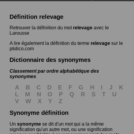
Définition relevage
Retrouver la définition du mot
relevage
avec le
Larousse
A lire également la définition du terme
relevage
sur le
ptidico.com
Dictionnaire des synonymes
Classement par ordre alphabétique des
synonymes
A
B
C
D
E
F
G
H
I
J
K
L
M
N
O
P
Q
R
S
T
U
V
W
X
Y
Z
Synonyme définition
Un
synonyme
se dit d'un mot qui a la même
signification qu'un autre mot, ou une signification