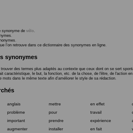
me synonyme de
vélo
.
onymes.
ynonymes.
 l’on retrouve dans ce dictionnaire des synonymes en ligne.
des synonymes
trouver des termes plus adaptés au contexte que ceux dont on se sert spont
t caractéristique, le but, la fonction, etc. de la chose, de l'être, de l'action e
e mots dans le même texte afin d’améliorer le style de sa rédaction.
rchés
anglais
mettre
en effet
problème
pour
travail
important
prendre
expérience
augmenter
installer
en fait