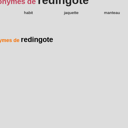
redingote
onymes de
habit
jaquette
manteau
redingote
ymes de