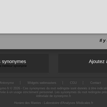
Il 
es synonymes
Ajoutez 
 le meilleur synonyme
Antonyme
Widgets webmasters
CGU
Contact
o.fr © 2026 - Ces synonymes du mot redingote sont donnés à titre indicatif. L
rvée à un usage strictement personnel. Les synonymes du mot redingote prése
éditoriale de synonymo.fr
Horaire des Marées
-
Laboratoire d'Analyses Médicales.fr