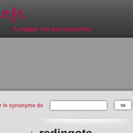
A chaque mot son synonyme!
r le synonyme de
Ok