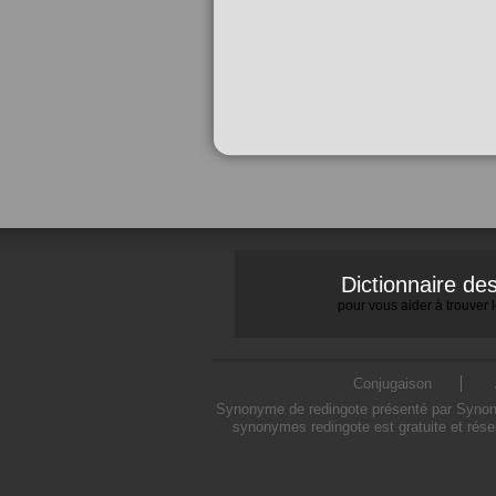
Dictionnaire d
pour vous aider à trouver
Conjugaison
Synonyme de redingote présenté par Synonym
synonymes redingote est gratuite et rése