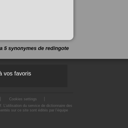
y a 5 synonymes de
redingote
à vos favoris
Cookies settings
'utilisation du service de dictionnaire des
ntés sur ce site sont édités par l’équipe