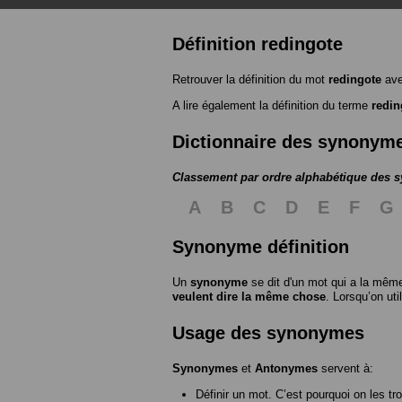
Définition redingote
Retrouver la définition du mot
redingote
ave
A lire également la définition du terme
redin
Dictionnaire des synonym
Classement par ordre alphabétique des
A
B
C
D
E
F
G
Synonyme définition
Un
synonyme
se dit d'un mot qui a la même
veulent dire la même chose
. Lorsqu’on ut
Usage des synonymes
Synonymes
et
Antonymes
servent à:
Définir un mot. C’est pourquoi on les tr