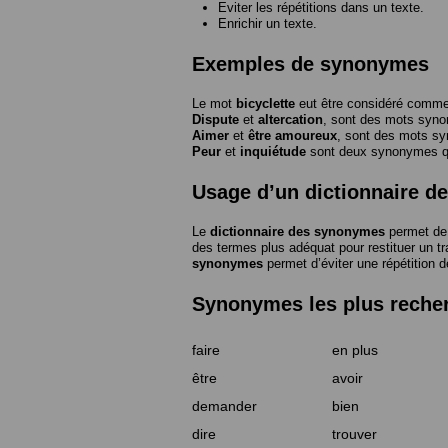
Eviter les répétitions dans un texte.
Enrichir un texte.
Exemples de synonymes
Le mot
bicyclette
eut être considéré com
Dispute
et
altercation
, sont des mots syn
Aimer
et
être amoureux
, sont des mots s
Peur
et
inquiétude
sont deux synonymes que
Usage d’un dictionnaire 
Le
dictionnaire des synonymes
permet de 
des termes plus adéquat pour restituer un trai
synonymes
permet d’éviter une répétition d
Synonymes les plus reche
faire
en plus
être
avoir
demander
bien
dire
trouver