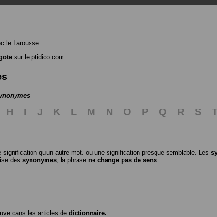
c le Larousse
gote
sur le ptidico.com
es
 synonymes
H
I
J
K
L
M
N
O
P
Q
R
S
 signification qu'un autre mot, ou une signification presque semblable. Les
s
ilise des
synonymes
, la phrase
ne change pas de sens
.
ouve dans les articles de
dictionnaire.