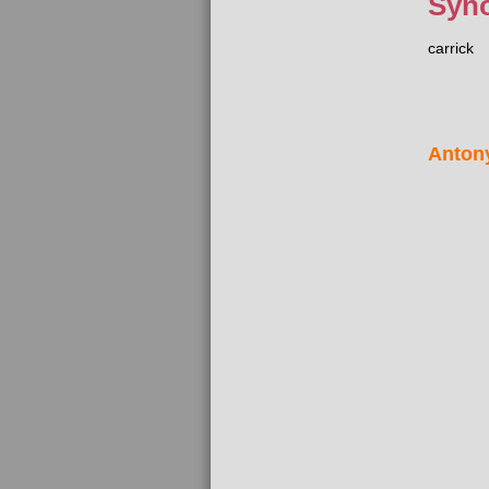
Syn
carrick
Anton