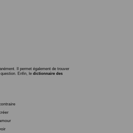
anément. Il permet également de trouver
n question. Enfin, le
dictionnaire des
contraire
créer
amour
voir