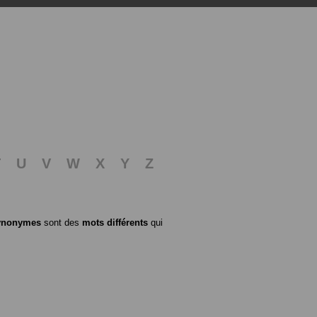
T
U
V
W
X
Y
Z
ynonymes
sont des
mots différents
qui