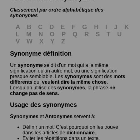
Classement par ordre alphabétique des
synonymes
A
B
C
D
E
F
G
H
I
J
K
L
M
N
O
P
Q
R
S
T
U
V
W
X
Y
Z
Synonyme définition
Un
synonyme
se dit d'un mot qui a la même
signification qu'un autre mot, ou une signification
presque semblable. Les
synonymes
sont des
mots
différents
qui
veulent dire la même chose
.
Lorsqu’on utilise des
synonymes
, la phrase
ne
change pas de sens
.
Usage des synonymes
Synonymes
et
Antonymes
servent à:
Définir un mot. C’est pourquoi on les trouve
dans les articles de
dictionnaire.
Eviter les répétitions dans un texte.