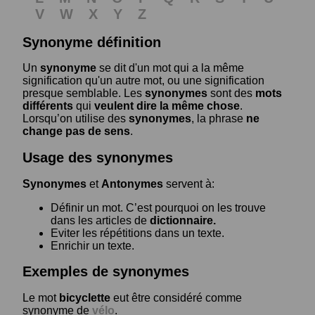
V
W
X
Y
Z
Synonyme définition
Un
synonyme
se dit d'un mot qui a la même
signification qu'un autre mot, ou une signification
presque semblable. Les
synonymes
sont des
mots
différents
qui
veulent dire la même chose
.
Lorsqu’on utilise des
synonymes
, la phrase
ne
change pas de sens
.
Usage des synonymes
Synonymes
et
Antonymes
servent à:
Définir un mot. C’est pourquoi on les trouve
dans les articles de
dictionnaire.
Eviter les répétitions dans un texte.
Enrichir un texte.
Exemples de synonymes
Le mot
bicyclette
eut être considéré comme
synonyme de
vélo
.