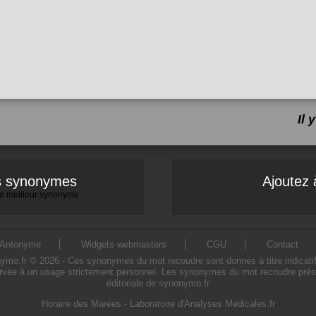
Il
es synonymes
Ajoutez 
 le meilleur synonyme
Antonyme
Widgets webmasters
CGU
Contact
.fr © 2026 - Ces synonymes du mot recoudre sont donnés à titre indicatif. L
rvée à un usage strictement personnel. Les synonymes du mot recoudre présen
éditoriale de synonymo.fr
Horaire des Marées
-
Laboratoire d'Analyses Médicales.fr