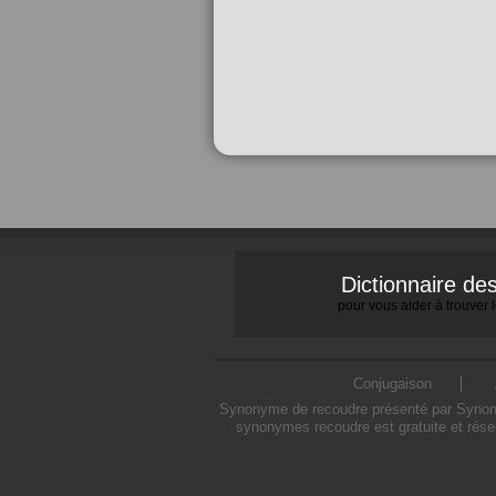
Dictionnaire d
pour vous aider à trouver
Conjugaison
Synonyme de recoudre présenté par Synonymo
synonymes recoudre est gratuite et rése