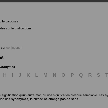
 le Larousse
udre
sur le ptidico.com
sur
conjugons.fr
es
 synonymes
H
I
J
K
L
M
N
O
P
Q
R
S
 signification qu'un autre mot, ou une signification presque semblable. Les
s
ilise des
synonymes
, la phrase
ne change pas de sens
.