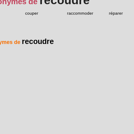
recoudre
onymes de
couper
raccommoder
réparer
recoudre
ymes de