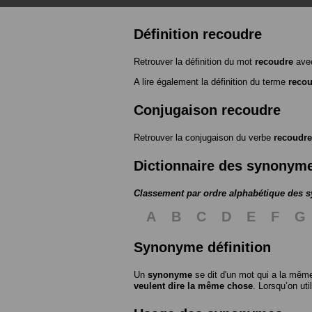
Définition recoudre
Retrouver la définition du mot
recoudre
avec
A lire également la définition du terme
reco
Conjugaison recoudre
Retrouver la conjugaison du verbe
recoudre
Dictionnaire des synonym
Classement par ordre alphabétique des
A
B
C
D
E
F
G
Synonyme définition
Un
synonyme
se dit d'un mot qui a la même
veulent dire la même chose
. Lorsqu’on ut