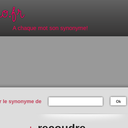
A chaque mot son synonyme!
r le synonyme de
Ok