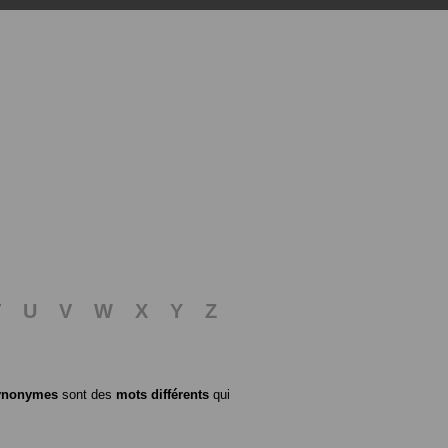
T
U
V
W
X
Y
Z
ynonymes
sont des
mots différents
qui