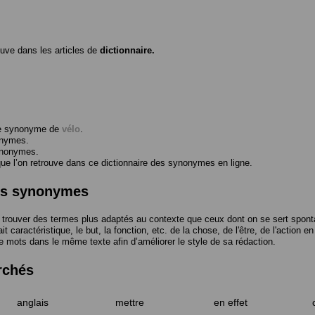
ouve dans les articles de
dictionnaire.
me synonyme de
vélo
.
onymes.
ynonymes.
 l’on retrouve dans ce dictionnaire des synonymes en ligne.
des synonymes
trouver des termes plus adaptés au contexte que ceux dont on se sert spont
t caractéristique, le but, la fonction, etc. de la chose, de l'être, de l'action e
e mots dans le même texte afin d’améliorer le style de sa rédaction.
rchés
anglais
mettre
en effet