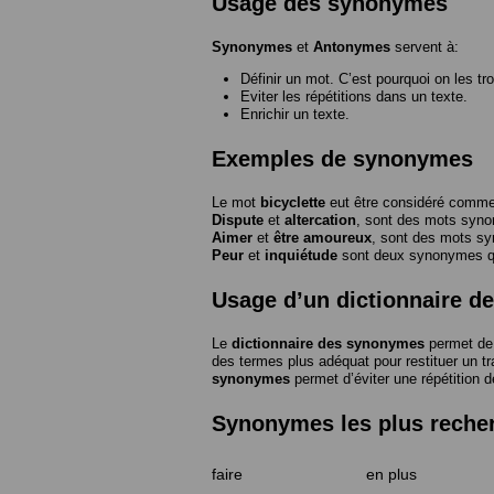
Usage des synonymes
Synonymes
et
Antonymes
servent à:
Définir un mot. C’est pourquoi on les tr
Eviter les répétitions dans un texte.
Enrichir un texte.
Exemples de synonymes
Le mot
bicyclette
eut être considéré com
Dispute
et
altercation
, sont des mots syn
Aimer
et
être amoureux
, sont des mots s
Peur
et
inquiétude
sont deux synonymes que
Usage d’un dictionnaire 
Le
dictionnaire des synonymes
permet de 
des termes plus adéquat pour restituer un trai
synonymes
permet d’éviter une répétition d
Synonymes les plus reche
faire
en plus