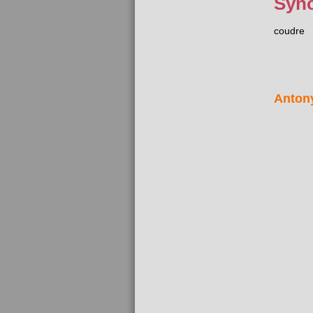
Syn
coudre
Anton