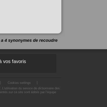
 y a 4 synonymes de
recoudre
à vos favoris
Cookies settings
'utilisation du service de dictionnaire des
tés sur ce site sont édités par l’équipe